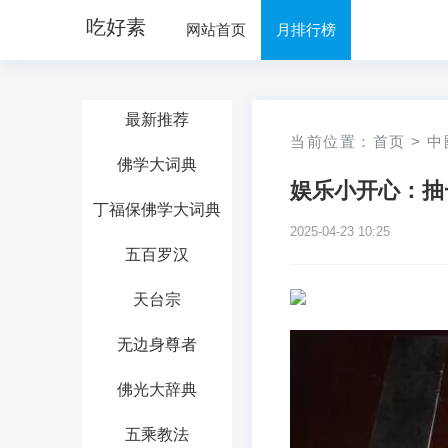
吃好素
网站首页
月排行榜
最新推荐
当前位置：
首页
>
中
佛学大词典
娱乐小开心：抽
丁福保佛学大词典
2025-04-23 10:25
五百罗汉
天台宗
无边身尊者
佛光大辞典
五乘教法