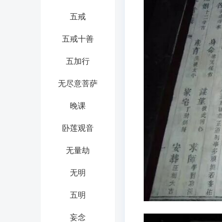
五戒
五戒十善
五加行
无尽意菩萨
晚课
卧莲观音
无量劫
无明
五明
妄念