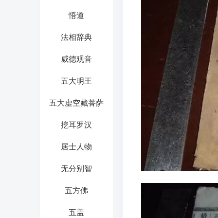
悟道
法相辞典
威德观音
五大明王
五大虚空藏菩萨
挖耳罗汉
居士人物
无分别智
五方佛
五盖