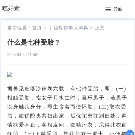
网
吃好素
导航
站
月
当前位置：
首页
>
丁福保佛学大词典
>
正文
首
排
什么是七种受胎？
页
行
2025-04-29 11:58
榜
据善见毗婆沙律卷六载，有七种受胎，即：(一)
相触受胎，指女子月水生时，喜乐男子，若男子
以身触其身分，即生贪着而便怀胎。(二)取衣受
胎，如优陀夷共妇出家，后优陀夷往到妇处，两
情欲爱不止，各相发问，欲精污衣，尼得此衣而
怀胎。(三)下精受胎，指往昔有一道士，小便与