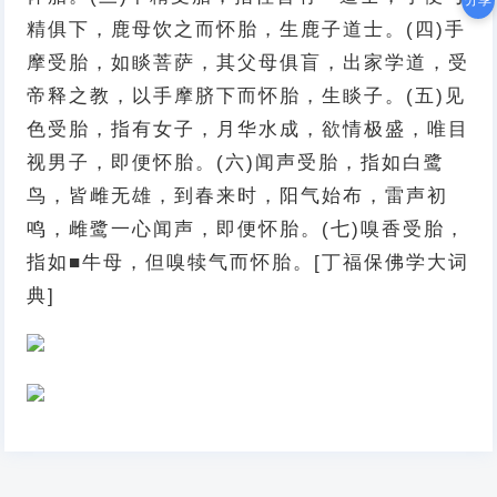
分享
精俱下，鹿母饮之而怀胎，生鹿子道士。(四)手
摩受胎，如睒菩萨，其父母俱盲，出家学道，受
帝释之教，以手摩脐下而怀胎，生睒子。(五)见
色受胎，指有女子，月华水成，欲情极盛，唯目
视男子，即便怀胎。(六)闻声受胎，指如白鹭
鸟，皆雌无雄，到春来时，阳气始布，雷声初
鸣，雌鹭一心闻声，即便怀胎。(七)嗅香受胎，
指如■牛母，但嗅犊气而怀胎。[丁福保佛学大词
典]