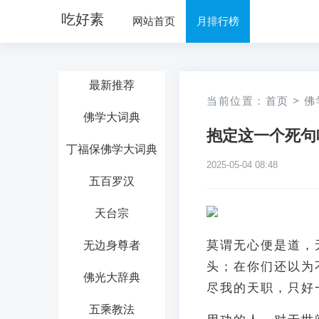
吃好素
网站首页
月排行榜
最新推荐
当前位置：
首页
>
佛
佛学大词典
抱定这一个死句
丁福保佛学大词典
2025-05-04 08:48
五百罗汉
天台宗
莫谓无心便是道，
无边身尊者
头；在你们还以为
佛光大辞典
尽我的天职，只好
五乘教法