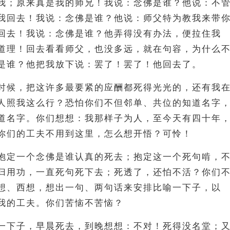
我；原来真是我的师兄！我说：念佛是谁？他说：不
我回去！我说：念佛是谁？他说：师父特为教我来带
回去！我说：念佛是谁？他弄得没有办法，便拉住我
道理！回去看看师父，也没多远，就在句容，为什么
是谁？他把我放下说：罢了！罢了！他回去了。
时候，把这许多最要紧的应酬都死得光光的，还有我
人照我这么行？恐怕你们不但邻单、共位的知道名字
道名字。你们想想：我那样子为人，至今天有四十年
你们的工夫不用到这里，怎么想开悟？可怜！
抱定一个念佛是谁认真的死去；抱定这一个死句啃，
归用功，一直死句死下去；死透了，还怕不活？你们
想、西想，想出一句、两句话来安排比喻一下子，以
我的工夫。你们苦恼不苦恼？
一下子，早晨死去，到晚想想：不对！死得没名堂；