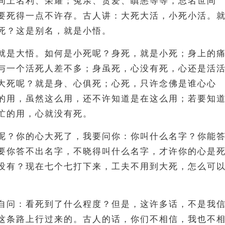
间上名利、荣耀；冤亲、贪爱、瞋恚等等，总名世间
要死得一点不许存。古人讲：大死大活，小死小活。
死？这是别名，就是小悟。
就是大悟。如何是小死呢？身死，就是小死；身上的
与一个活死人差不多；身虽死，心没有死，心还是活
大死呢？就是身、心俱死；心死，只许念佛是谁心心
的用，虽然这么用，还不许知道是在这么用；若要知
忙的用，心就没有死。
呢？你的心大死了，我要问你：你叫什么名字？你能
要你答不出名字，不晓得叫什么名字，才许你的心是
没有？现在七个七打下来，工夫不用到大死，怎么可
自问：看死到了什么程度？但是，这许多话，不是我
这条路上行过来的。古人的话，你们不相信，我也不