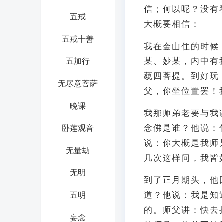
信；何以呢？没有
五戒
大概要相信：
五戒十善
我在金山住的时候
某、妙某，内中有
五加行
藐四菩提。到好玩
无尽意菩萨
父，你坐位置罢！
晚课
我那师弟老要与我
念佛是谁？他说：
卧莲观音
说：你大概是我师
无量劫
几次这样问，我皆
无明
到了正月期头，他
道？他说：我是知
五明
的。师父讲：快去
妄念