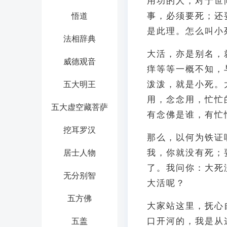
用功的人，对于世
事，必须要死；还
悟道
是此理。怎么叫小
法相辞典
大活，亦是别名，
威德观音
痒等等一概不知，
泼泼，就是小死。
五大明王
用，念念用，忙忙
五大虚空藏菩萨
有念佛是谁，有忙
挖耳罗汉
那么，以何为铁证
我，你就没有死；
居士人物
了。我问你：大死
无分别智
大活呢？
五方佛
大家站这里，抚心
口开河的，我是从
五盖