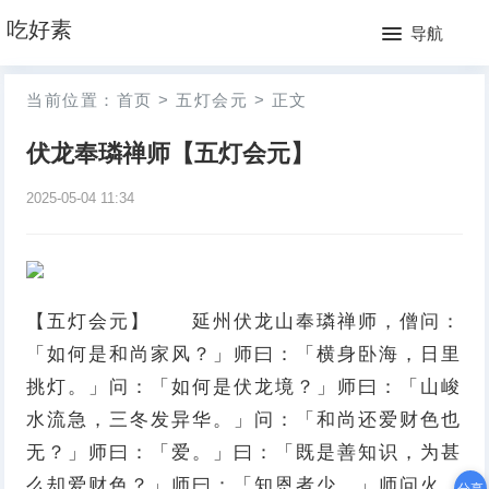
网
吃好素
导航
站
月
当前位置：
首页
>
五灯会元
>
正文
首
排
伏龙奉璘禅师【五灯会元】
页
行
2025-05-04 11:34
榜
【五灯会元】 延州伏龙山奉璘禅师，僧问：
「如何是和尚家风？」师曰：「横身卧海，日里
挑灯。」问：「如何是伏龙境？」师曰：「山峻
水流急，三冬发异华。」问：「和尚还爱财色也
无？」师曰：「爱。」曰：「既是善知识，为甚
么却爱财色？」师曰：「知恩者少。」师问火