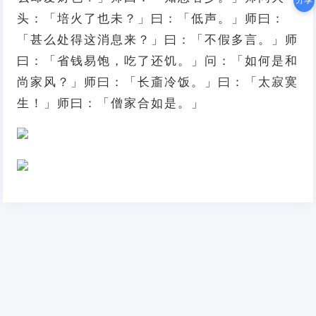
分享
头：「培火了也未？」曰：「低声。」师曰：
「甚么处得这消息来？」曰：「不假多言。」师
曰：「省钱易饱，吃了还饥。」问：「如何是和
尚家风？」师曰：「长齑冷饭。」曰：「太寂寞
生！」师曰：「僧家合如是。」