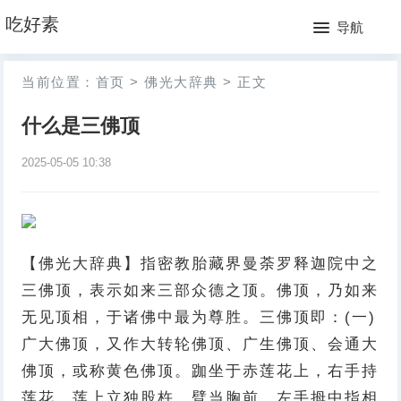
网
吃好素
导航
站
月
当前位置：
首页
>
佛光大辞典
>
正文
首
排
什么是三佛顶
页
行
2025-05-05 10:38
榜
【佛光大辞典】指密教胎藏界曼荼罗释迦院中之
三佛顶，表示如来三部众德之顶。佛顶，乃如来
无见顶相，于诸佛中最为尊胜。三佛顶即：(一)
广大佛顶，又作大转轮佛顶、广生佛顶、会通大
佛顶，或称黄色佛顶。跏坐于赤莲花上，右手持
莲花，莲上立独股杵，臂当胸前。左手拇中指相