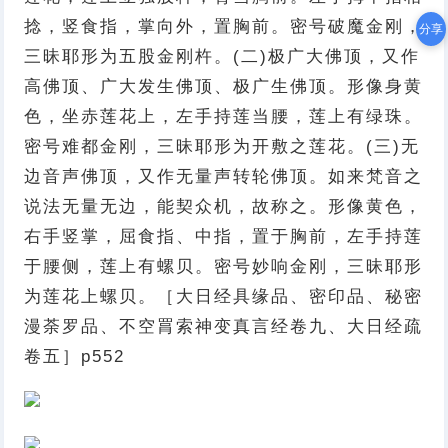
捻，竖食指，掌向外，置胸前。密号破魔金刚，
分享
三昧耶形为五股金刚杵。(二)极广大佛顶，又作
高佛顶、广大发生佛顶、极广生佛顶。形像身黄
色，坐赤莲花上，左手持莲当腰，莲上有绿珠。
密号难都金刚，三昧耶形为开敷之莲花。(三)无
边音声佛顶，又作无量声转轮佛顶。如来梵音之
说法无量无边，能契众机，故称之。形像黄色，
右手竖掌，屈食指、中指，置于胸前，左手持莲
于腰侧，莲上有螺贝。密号妙响金刚，三昧耶形
为莲花上螺贝。［大日经具缘品、密印品、秘密
漫荼罗品、不空罥索神变真言经卷九、大日经疏
卷五］p552