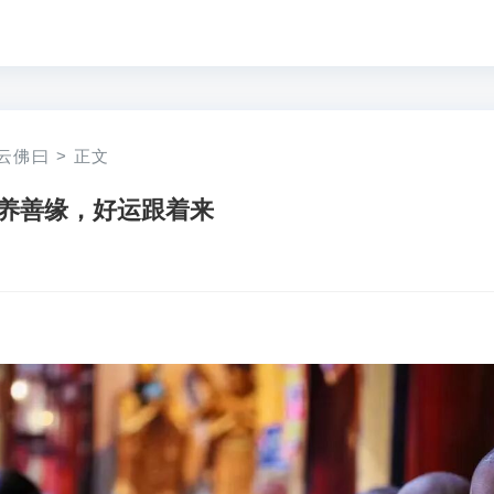
云佛曰
>
正文
养善缘，好运跟着来