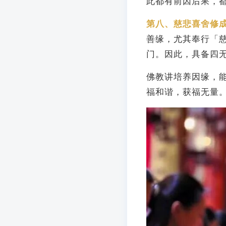
此都有前因后果，
第八、慈悲喜舍修
善缘，尤其奉行「
门。因此，具备四
佛教讲培养因缘，
福和谐，获福无量