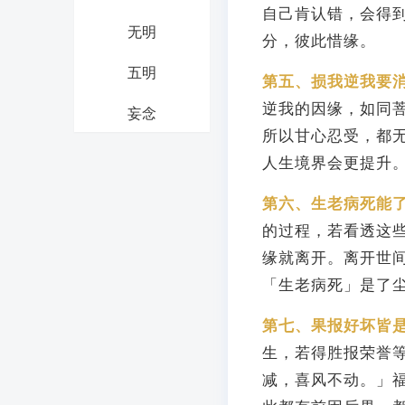
自己肯认错，会得
无明
分，彼此惜缘。
五明
第五、损我逆我要
逆我的因缘，如同
妄念
所以甘心忍受，都
人生境界会更提升
第六、生老病死能
的过程，若看透这
缘就离开。离开世
「生老病死」是了
第七、果报好坏皆
生，若得胜报荣誉
减，喜风不动。」