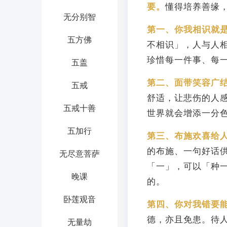
要。
懂得培养善缘
无分别智
第一、你我相识就
五方佛
不相识」，人与人
珍惜每一件事、每
五盖
第二、面带笑容广
五戒
舒适，让悲伤的人
五戒十善
世界就会增添一分
五加行
第三、布施欢喜给
的布施、一句好话
无尽意菩萨
「一」，可以「种
晚课
的。
卧莲观音
第四、你对我错要
德，亦且免患。待
无量劫