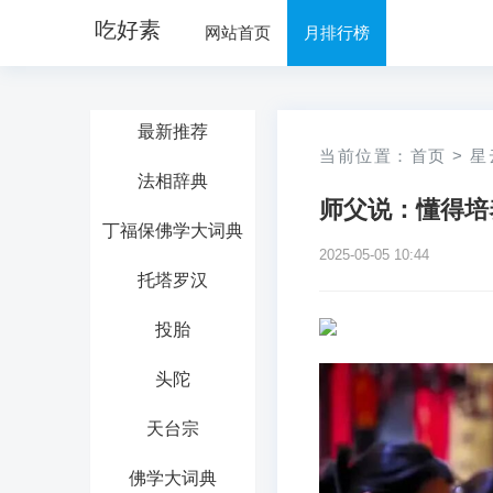
吃好素
网站首页
月排行榜
最新推荐
当前位置：
首页
>
星
法相辞典
师父说：懂得培
丁福保佛学大词典
2025-05-05 10:44
托塔罗汉
投胎
头陀
天台宗
佛学大词典