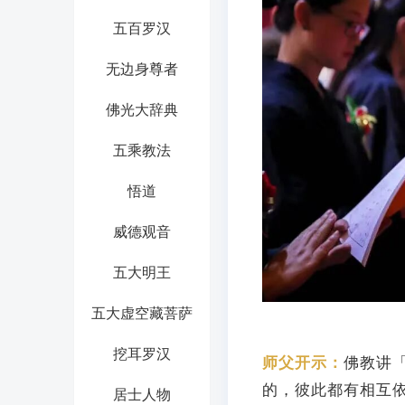
五百罗汉
无边身尊者
佛光大辞典
五乘教法
悟道
威德观音
五大明王
五大虚空藏菩萨
挖耳罗汉
师父开示：
佛教讲
的，彼此都有相互
居士人物