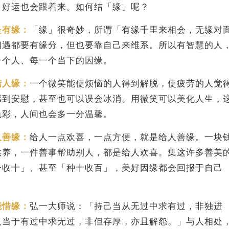
，好运也会跟着来。如何结「缘」呢？
是有缘：
「缘」很奇妙，所谓「有缘千里来相会，无缘对
相遇都要有缘分，但也要靠自己来维系。所以有智慧的人
一个人、每一个当下的因缘。
结人缘：
一个微笑能使烦恼的人得到解脱，使疲劳的人觉
感到安慰，甚至也可以误会冰消。用微笑可以美化人生，
色彩，人间也会多一分温馨。
人善缘：
给人一点欢喜，一点方便，就是给人善缘。一块
供养，一件善事帮助别人，都是给人欢喜。集这许多善美
一收十」、甚至「种十收百」，美好因缘都会回报于自己
能惜缘：
弘一大师说：「持己当从无过中求有过，非独进
人当于有过中求无过，非但存厚，亦且解怨。」与人相处