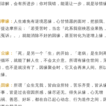
到谅解，会有所进步；你对我错，能退让一步，就是珍惜
消孽缘：
人生难免有逆境恶缘，心甘情愿的面对，把损我
菩提达摩所云：「若受苦时，当念『此系我宿殃恶业果熟
无冤诉』。」就能消除不好的因缘，甚至转化为逆增上缘
。
了尘缘：
「死」是另一个「生」的开始，「老病」是生到
些循环，就能了解人生，不会太介意。所谓有缘住世间，
间，也不是就没有了，因缘聚会时，它又会再来人间。所
尘缘。
是因缘：
所谓「众生无我，皆由业所转，苦乐齐受，皆从
等事，皆是过去宿因所感，缘尽还无。得失从缘，心无增
福祸、善恶、好坏，都在自己起心动念、行为造作之间，