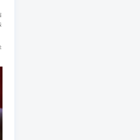
结
法
幸