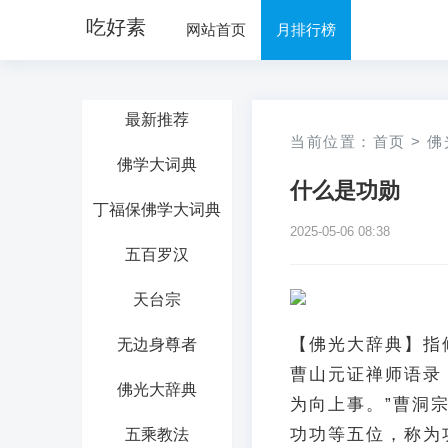
吃好素
网站首页
月排行榜
最新推荐
当前位置：
首页
>
佛
佛学大词典
什么是功勋
丁福保佛学大词典
2025-05-06 08:38
五百罗汉
天台宗
【佛光大辞典】指
无边身尊者
曹山元证禅师语录
佛光大辞典
为向上事。”曹洞
功功等五位，称为
五乘教法