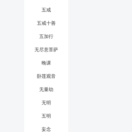
五戒
五戒十善
五加行
无尽意菩萨
晚课
卧莲观音
无量劫
无明
五明
妄念