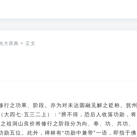
光大辞典
>
正文
修行之功果、阶段。亦为对未达圆融见解之贬称。抚
（大四七·五三二上）：“辨不得，恐后人收落功勋，将
宗之祖洞山良价将修行之阶段分为向、奉、功、共功、
功勋五位。此外，禅林有“功勋中兼带”一语，即指于佛