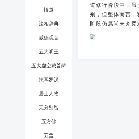
道修行阶段中，虽
悟道
别，但整体而言，
阶段仍属尚未究竟透
法相辞典
威德观音
五大明王
五大虚空藏菩萨
挖耳罗汉
居士人物
无分别智
五方佛
五盖