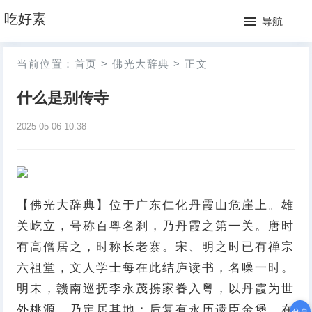
网
吃好素
导航
站
月
当前位置：
首页
>
佛光大辞典
>
正文
首
排
什么是别传寺
页
行
2025-05-06 10:38
榜
【佛光大辞典】位于广东仁化丹霞山危崖上。雄
关屹立，号称百粤名刹，乃丹霞之第一关。唐时
有高僧居之，时称长老寨。宋、明之时已有禅宗
六祖堂，文人学士每在此结庐读书，名噪一时。
明末，赣南巡抚李永茂携家眷入粤，以丹霞为世
外桃源，乃定居其地；后复有永历遗臣金堡，在