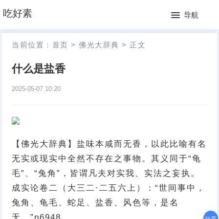
网
吃好素
导航
站
月
当前位置：
首页
>
佛光大辞典
>
正文
首
排
什么是盐香
页
行
2025-05-07 10:20
榜
【佛光大辞典】盐味本咸而无香，以此比喻有名
无实或现实中全然不存在之事物。其义同于“龟
毛”、“兔角”，皆谓凡夫对实我、实法之妄执。
成实论卷二（大三二·二五六上）：“世间事中，
兔角、龟毛、蛇足、盐香、风色等，是名
无。”p6948