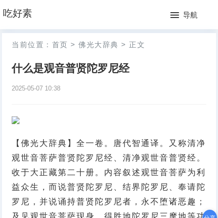
网
吃好素
导航
站
月
当前位置：
首页
>
佛光大辞典
>
正文
首
排
什么是观音普贤陀罗尼经
页
行
2025-05-07 10:38
榜
【佛光大辞典】全一卷。唐代智通译。又称清净
观世音菩萨普贤陀罗尼经、清净观世音普贤经。
收于大正藏第二十册。内容叙述观世音菩萨为利
益众生，而说普贤陀罗尼、结界陀罗尼、奉请陀
罗尼，并说诵持普贤陀罗尼者，永不堕诸恶趣；
及见观世音菩萨现身，得胜地陀罗尼三摩地等功