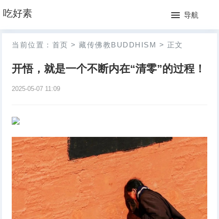
网
吃好素
导航
站
月
当前位置：
首页
>
藏传佛教BUDDHISM
>
正文
首
排
开悟，就是一个不断内在“清零”的过程！
页
行
2025-05-07 11:09
榜