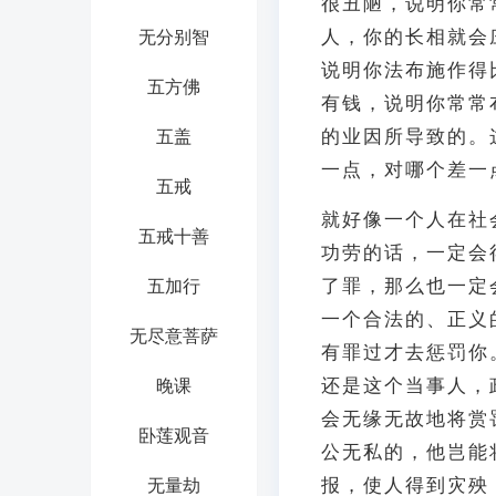
很丑陋，说明你常
人，你的长相就会
无分别智
说明你法布施作得
五方佛
有钱，说明你常常
的业因所导致的。
五盖
一点，对哪个差一
五戒
就好像一个人在社
五戒十善
功劳的话，一定会
了罪，那么也一定
五加行
一个合法的、正义
无尽意菩萨
有罪过才去惩罚你
还是这个当事人，
晚课
会无缘无故地将赏
卧莲观音
公无私的，他岂能
报，使人得到灾殃
无量劫