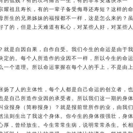
有的低贱？有的坎坷痛苦一生，有的非常安逸快乐一
宗耀祖且寿长，有的一辈子备受侮辱还寿短？这样的
母所生的兄弟姊妹的福报都不一样，这是怎么来的？
好了的，但是上天难道有私心，对某些人好，对某些
？就是自因自果，自作自受。我们今生的命运是由于
决定的。每个人所造作的业因不一样，所以今生的命
么一个道理。所以命运掌握在每个人的手上，不是由
张扬了人的主体性，每个人都是自己命运的创立者，
也是自己所造作业因的承受者。所以我们这一期的身
叫业报身（简称报身）？就是报前世所作的业，由我
然法则生出了我这个身体。你今生的身体很强壮，身
心厚，曾经放生。今生常常生病，说明常常杀生。长