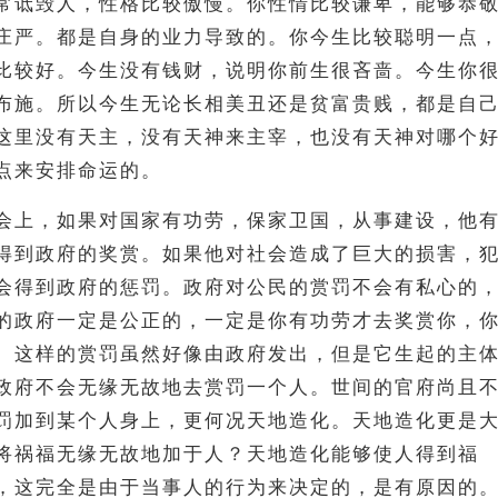
常诋毁人，性格比较傲慢。你性情比较谦卑，能够恭
庄严。都是自身的业力导致的。你今生比较聪明一点
比较好。今生没有钱财，说明你前生很吝啬。今生你
布施。所以今生无论长相美丑还是贫富贵贱，都是自
这里没有天主，没有天神来主宰，也没有天神对哪个
点来安排命运的。
会上，如果对国家有功劳，保家卫国，从事建设，他
得到政府的奖赏。如果他对社会造成了巨大的损害，
会得到政府的惩罚。政府对公民的赏罚不会有私心的
的政府一定是公正的，一定是你有功劳才去奖赏你，
。这样的赏罚虽然好像由政府发出，但是它生起的主
政府不会无缘无故地去赏罚一个人。世间的官府尚且
罚加到某个人身上，更何况天地造化。天地造化更是
将祸福无缘无故地加于人？天地造化能够使人得到福
，这完全是由于当事人的行为来决定的，是有原因的