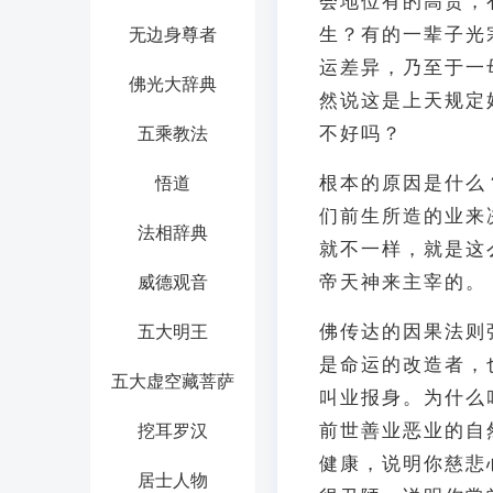
会地位有的高贵，
生？有的一辈子光
无边身尊者
运差异，乃至于一
佛光大辞典
然说这是上天规定
不好吗？
五乘教法
根本的原因是什么
悟道
们前生所造的业来
法相辞典
就不一样，就是这
帝天神来主宰的。
威德观音
佛传达的因果法则
五大明王
是命运的改造者，
五大虚空藏菩萨
叫业报身。为什么
前世善业恶业的自
挖耳罗汉
健康，说明你慈悲
居士人物