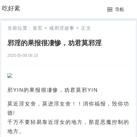
网
吃好素
导航
站
月
当前位置：
首页
>
戒邪淫故事
>
正文
首
排
邪淫的果报很凄惨，劝君莫邪淫
页
行
2025-05-09 08:33
榜
邪YIN的果报很凄惨，劝君莫邪YIN
莫近淫女舍，莫进淫女舍！！消你福报，毁你功
德!
千万不要轻易靠近淫女的地方，那是恶魔控制的
地方。