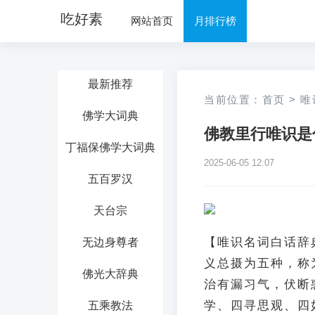
吃好素
网站首页
月排行榜
最新推荐
当前位置：
首页
>
唯
佛学大词典
佛教里行唯识是
丁福保佛学大词典
2025-06-05 12:07
五百罗汉
天台宗
【唯识名词白话辞
无边身尊者
义总摄为五种，称
佛光大辞典
治有漏习气，伏断
学、四寻思观、四
五乘教法