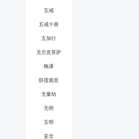
五戒
五戒十善
五加行
无尽意菩萨
晚课
卧莲观音
无量劫
无明
五明
妄念