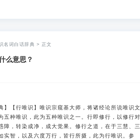
识名词白话辞典
>
正文
什么意思？
典】【行唯识】唯识宗窥基大师，将诸经论所说唯识
为五种唯识，此为五种唯识之一。行即修行，以修行
惑障，转染成净，成大觉果。修行之道，在于三慧、
如实智，以及六度万行，皆行所摄，此为行唯识。参