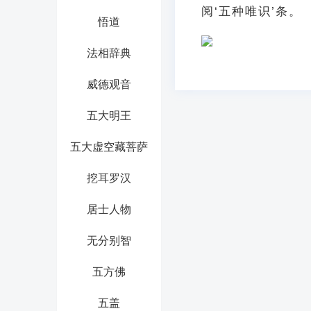
阅‘五种唯识’条。
悟道
法相辞典
威德观音
五大明王
五大虚空藏菩萨
挖耳罗汉
居士人物
无分别智
五方佛
五盖