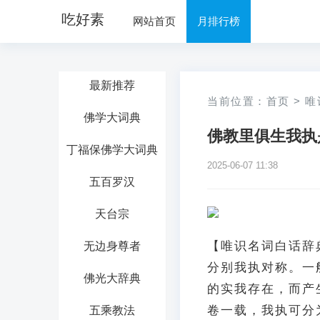
吃好素
网站首页
月排行榜
最新推荐
当前位置：
首页
>
唯
佛学大词典
佛教里俱生我执
丁福保佛学大词典
2025-06-07 11:38
五百罗汉
天台宗
【唯识名词白话辞
无边身尊者
分别我执对称。一
佛光大辞典
的实我存在，而产生
卷一载，我执可分
五乘教法