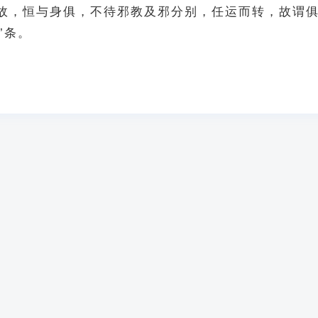
故，恒与身俱，不待邪教及邪分别，任运而转，故谓
’条。