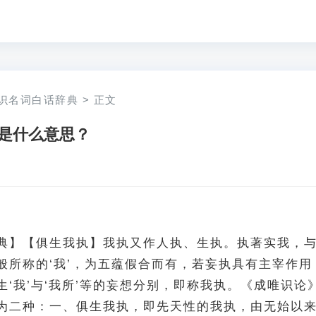
识名词白话辞典
>
正文
是什么意思？
典】【俱生我执】我执又作人执、生执。执著实我，
般所称的‘我’，为五蕴假合而有，若妄执具有主宰作用
‘我’与‘我所’等的妄想分别，即称我执。《成唯识论
为二种：一、俱生我执，即先天性的我执，由无始以