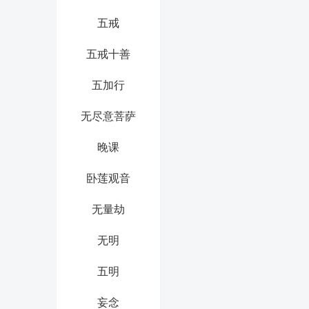
五戒
五戒十善
五加行
无尽意菩萨
晚课
卧莲观音
无量劫
无明
五明
妄念