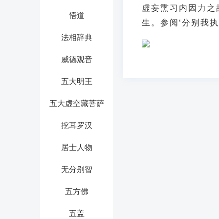
虚妄熏习内因力之
悟道
生。参阅‘分别我执
法相辞典
威德观音
五大明王
五大虚空藏菩萨
挖耳罗汉
居士人物
无分别智
五方佛
五盖