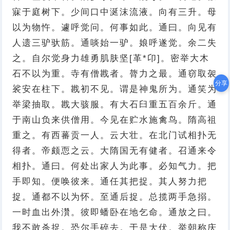
寐于庭树下。少间口中涎沫流液。向有三升。母
以为物忤。遽呼觉问。何事如此。通曰。向见有
人遗三驴驮筋。通啖始一驴。娘呼遂觉。余二失
之。自尔觉身力雄勇肌肤坚[革*卬]。密举大木
石不以为重。寺有僧戡者。膂力之最。通窃取袈
分享
裟安在柱下。戡初不见。谓是神鬼所为。通笑为
举梁抽取。戡大骇服。有大石臼重五百余斤。通
于南山负来供僧用。今见在贮水施禽鸟。隋高祖
重之。有西蕃贡一人。云大壮。在北门试相扑无
得者。帝颇恧之云。大隋国无有健者。召通来令
相扑。通曰。何处出家人为此事。必知气力。把
手即知。便唤彼来。通任其把捉。其人努力把
捉。通都不以为怀。至通后捉。总揽两手急搦。
一时血出外灒。彼即蟠卧在地乞命。通放之曰。
我不敢杀捉。恐尔手碎去。于是大伏。举朝称庆