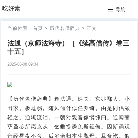
网
吃好素
导航
站
月
当前位置：
首页
>
历代名僧辞典
>
正文
首
排
法通（京师法海寺）［《续高僧传》卷三
页
行
十五］
榜
2025-06-08 09:34
【历代名僧辞典】释法通。姓关。京兆鄠人。小
出家。极尪弱。随风偃什似任罗绮。由是同侣颇
轻之。通辄流泪。一朝对观音像慨慷曰。通闻菩
萨圣鉴所愿克从。乞垂提诱免斯轻侮。因斯诵观
音经昼夜不舍。后岁余归本生觐母。旦食讫。假