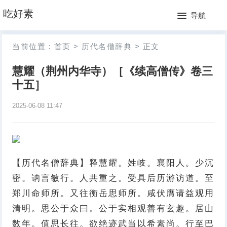
网
吃好素
导航
站
月
当前位置：
首页
>
历代名僧辞典
>
正文
首
排
慧耀（荆州内华寺）［《续高僧传》卷三
页
行
十五］
榜
2025-06-08 11:47
【历代名僧辞典】释慧耀。姓岐。襄阳人。少沉
密。讷言敏行。人共重之。受具后历游访道。至
郑川命师所。又往衡岳思师所。咸伏膺请益观用
清明。思公于众曰。公于实相观善有玄趣。居山
数年。值思长往。欲绝迹武当以希素尚。行至巴