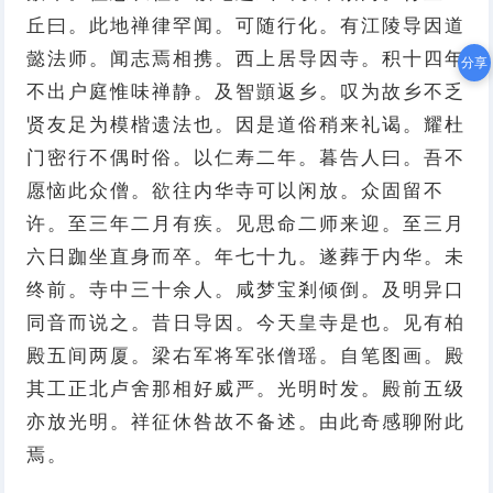
丘曰。此地禅律罕闻。可随行化。有江陵导因道
懿法师。闻志焉相携。西上居导因寺。积十四年
分享
不出户庭惟味禅静。及智顗返乡。叹为故乡不乏
贤友足为模楷遗法也。因是道俗稍来礼谒。耀杜
门密行不偶时俗。以仁寿二年。暮告人曰。吾不
愿恼此众僧。欲往内华寺可以闲放。众固留不
许。至三年二月有疾。见思命二师来迎。至三月
六日跏坐直身而卒。年七十九。遂葬于内华。未
终前。寺中三十余人。咸梦宝剎倾倒。及明异口
同音而说之。昔日导因。今天皇寺是也。见有柏
殿五间两厦。梁右军将军张僧瑶。自笔图画。殿
其工正北卢舍那相好威严。光明时发。殿前五级
亦放光明。祥征休咎故不备述。由此奇感聊附此
焉。