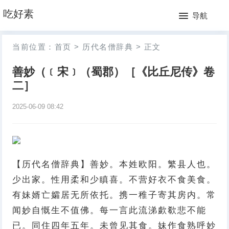
网
吃好素
导航
站
月
当前位置：
首页
>
历代名僧辞典
>
正文
首
排
善妙（﹝宋﹞（蜀郡）［《比丘尼传》卷
页
行
二］
榜
2025-06-09 08:42
【历代名僧辞典】善妙。本姓欧阳。繁县人也。
少出家。性用柔和少瞋喜。不营好衣不食美食。
有妹婿亡孀居无所依托。携一稚子寄其房内。常
闻妙自慨生不值佛。每一言此流涕歔欷悲不能
已。同住四年五年。未曾见其食。妹作食熟呼妙