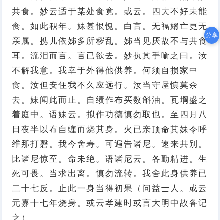
共食。妙云适于某处食竟。或云。四大不好未能
食。如此积年。妹甚恨愧。白言。无福婿亡更无
分享
亲属。携儿依姊多所秽乱。姊当见厌故不与共食
耳。流泪而言。言已欲去。妙执其手喻之曰。汝
不解我意。我幸于外得他供养。何须自损家中
食。汝但安住我不久应远行。汝当守屋慎莫余
去。妹闻此而止。自绩作布买数斛油。瓦堈盛之
着庭中。语妹云。拟作功德慎勿取也。至四月八
日夜半以布自缠而烧其身。火已亲顶命其妹令呼
维那打磬。我今舍寿。可遍告诸尼。速来共别。
比诸尼惊至。命未绝。语诸尼云。各勤精进。生
死可畏。当求出离。慎勿流转。我舍此身供养已
二十七反。止此一身当得初果（问益士人。或云
元嘉十七年烧身。或云孝建时或言大明中故备记
之）。