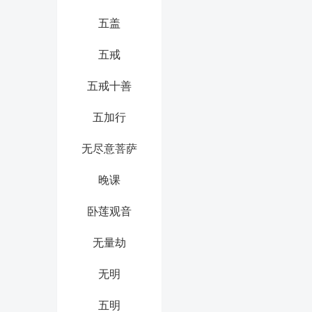
五盖
五戒
五戒十善
五加行
无尽意菩萨
晚课
卧莲观音
无量劫
无明
五明