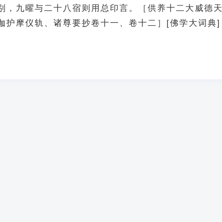
别，九曜与二十八宿则用总印言。［供养十二大威德
伽护摩仪轨、诸尊要抄卷十一、卷十二］[佛学大词典]