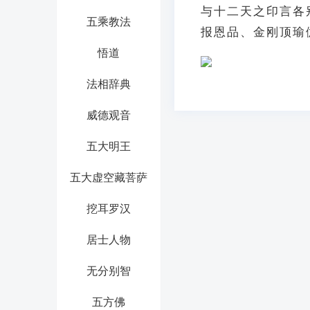
与十二天之印言各
五乘教法
报恩品、金刚顶瑜
悟道
法相辞典
威德观音
五大明王
五大虚空藏菩萨
挖耳罗汉
居士人物
无分别智
五方佛