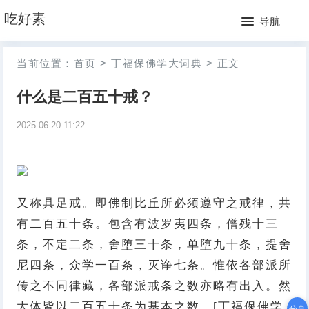
网
吃好素
导航
站
月
当前位置：
首页
>
丁福保佛学大词典
>
正文
首
排
什么是二百五十戒？
页
行
2025-06-20 11:22
榜
又称具足戒。即佛制比丘所必须遵守之戒律，共
有二百五十条。包含有波罗夷四条，僧残十三
条，不定二条，舍堕三十条，单堕九十条，提舍
尼四条，众学一百条，灭诤七条。惟依各部派所
传之不同律藏，各部派戒条之数亦略有出入。然
大体皆以二百五十条为基本之数。[丁福保佛学