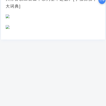
分享
大词典]