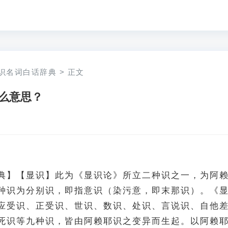
识名词白话辞典
>
正文
么意思？
典】【显识】此为《显识论》所立二种识之一，为阿
种识为分别识，即指意识（染污意，即末那识）。《
应受识、正受识、世识、数识、处识、言说识、自他
死识等九种识，皆由阿赖耶识之变异而生起。以阿赖