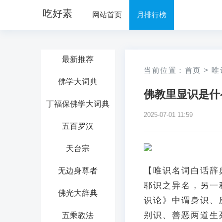
吃好素
网站首页
月排行榜
最新推荐
当前位置：
首页
>
唯
佛学大词典
佛教里显识是什
丁福保佛学大词典
2025-07-01 11:59
五百罗汉
天台宗
【唯识名词白话辞
无边身尊者
耶识之异名，另一
佛光大辞典
识论》中谓身识、
别识、善恶两道生
五乘教法