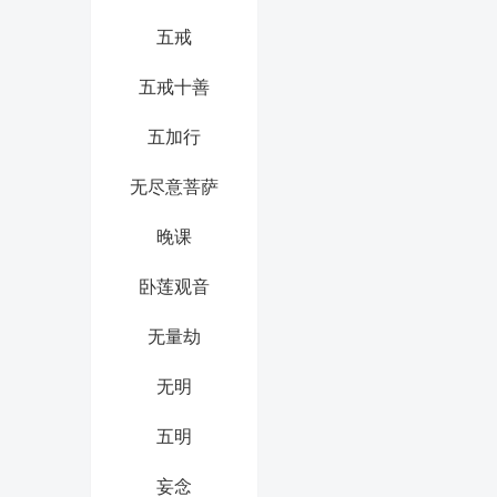
五戒
五戒十善
五加行
无尽意菩萨
晚课
卧莲观音
无量劫
无明
五明
妄念