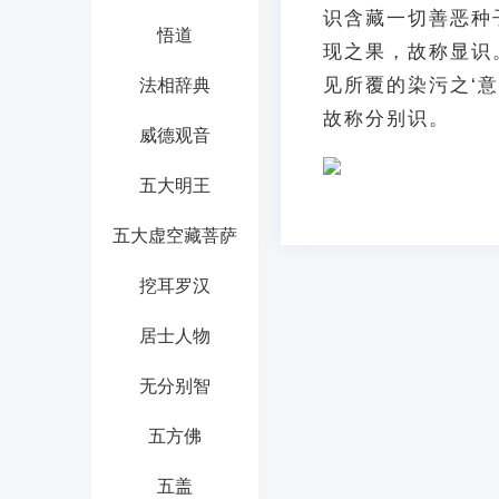
识含藏一切善恶种
悟道
现之果，故称显识
见所覆的染污之‘
法相辞典
故称分别识。
威德观音
五大明王
五大虚空藏菩萨
挖耳罗汉
居士人物
无分别智
五方佛
五盖