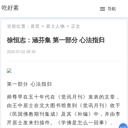
网
吃好素
导航
站
月
当前位置：
首页
>
居士人物
>
正文
首
排
徐恒志：涵芬集 第一部分 心法指归
页
行
2025-07-02 08:30
榜
第一部分 心法指归
师尊早在五十年代在《觉讯月刊》发表的文章，
由王中居士在北大图书馆查到《觉讯月刊》收于
《民国佛教期刊集成》及其《补编》中，并由李
芹居士发来扫描件。《学佛是怎么一回事》、