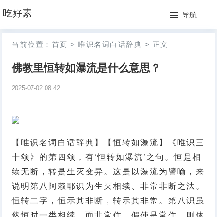
网
吃好素
导航
站
月
当前位置：
首页
>
唯识名词白话辞典
>
正文
首
排
佛教里恒转如瀑流是什么意思？
页
行
2025-07-02 08:42
榜
【唯识名词白话辞典】【恒转如瀑流】《唯识三
十颂》的第四颂，有‘恒转如瀑流’之句。恒是相
续无断，转是生灭变异。这是以瀑流为譬喻，来
说明第八阿赖耶识为生灭相续、非常非断之法。
恒转二字，恒示其非断，转示其非常。第八识虽
然恒时一类相续，而非常住。假使是常住，则体