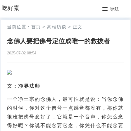
网
吃好素
导航
站
月
当前位置：
首页
>
高端访谈
>
正文
首
排
念佛人要把佛号定位成唯一的救拔者
页
行
2025-07-02 08:54
榜
文：净界法师
一个净土宗的念佛人，最可怕就是说：当你念佛
的时候，你对这个佛号一点感觉都没有，那你就
很难把佛号念好了，它就是一个音声，你怎么念
得好呢？你说不能念要它念，你凭什么不能念要