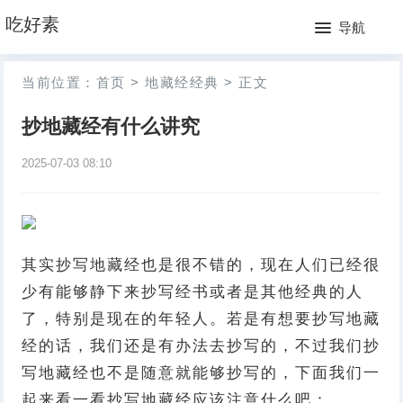
网
吃好素
导航
站
月
当前位置：
首页
>
地藏经经典
>
正文
首
排
抄地藏经有什么讲究
页
行
2025-07-03 08:10
榜
其实抄写地藏经也是很不错的，现在人们已经很
少有能够静下来抄写经书或者是其他经典的人
了，特别是现在的年轻人。若是有想要抄写地藏
经的话，我们还是有办法去抄写的，不过我们抄
写地藏经也不是随意就能够抄写的，下面我们一
起来看一看抄写地藏经应该注意什么吧：