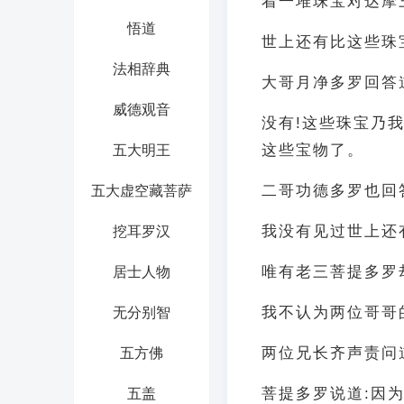
着一堆珠宝对达摩
悟道
世上还有比这些珠
法相辞典
大哥月净多罗回答
威德观音
没有!这些珠宝乃
这些宝物了。
五大明王
二哥功德多罗也回
五大虚空藏菩萨
我没有见过世上还
挖耳罗汉
唯有老三菩提多罗
居士人物
我不认为两位哥哥
无分别智
两位兄长齐声责问
五方佛
菩提多罗说道:因
五盖