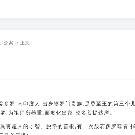
宗公案
>
正文
提多罗,南印度人,出身婆罗门贵族,是香至王的第三个
罗,为祖师所器重,而度化出家,改名菩提达摩。
就具有超人的才智、脱俗的善根,有一次般若多罗尊者,