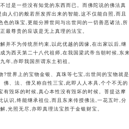
只不过是一些没有知觉的东西而已。而佛陀说的佛法真
宝是由人们的般若所发挥出来的智能,这不仅能自照,而且
色色的珠宝,更能分辨世间与出世间的一切善恶诸法,所
真正最尊贵的应该是无上真理的法宝。
见解并不为传统所约束,以此优越的因缘,在出家以后,继
,成为西天第二十八代祖师,在我国梁武帝当朝时候,东
壁九年,亦即我国所谓东土初祖。
物?世界上的宝物金银、真珠等七宝,出世间的宝物就
。佛、法、僧又称自性三宝,此即人人本具,个个不无的
宝有毁坏的时候,真心本性没有毁坏的时候。菩提达摩
此认识,终能继承祖位,而且东来传授佛法,一花五叶,分
慧解,光照无尽,亦即真理法宝胜于金银财宝。