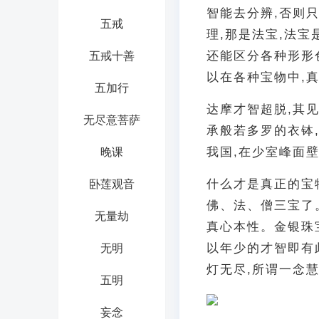
智能去分辨,否则
五戒
理,那是法宝,法
还能区分各种形形
五戒十善
以在各种宝物中,
五加行
达摩才智超脱,其
无尽意菩萨
承般若多罗的衣钵
我国,在少室峰面
晚课
什么才是真正的宝
卧莲观音
佛、法、僧三宝了
无量劫
真心本性。金银珠
以年少的才智即有
无明
灯无尽,所谓一念
五明
妄念