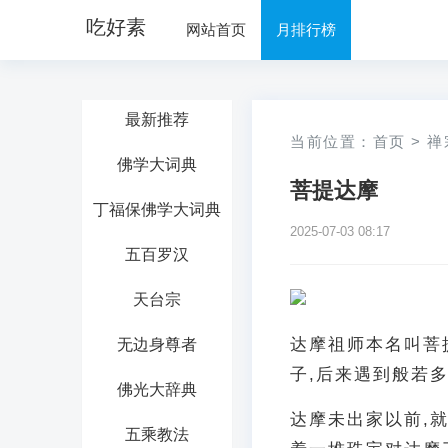
吃好素
网站首页
月排行榜
最新推荐
当前位置：
首页
>
禅
佛学大词典
菩提达摩
丁福保佛学大词典
2025-07-03 08:17
五百罗汉
天台宗
达摩祖师本名叫菩
无边身尊者
子,后来遇到般若多
佛光大辞典
达摩未出家以前,
五乘教法