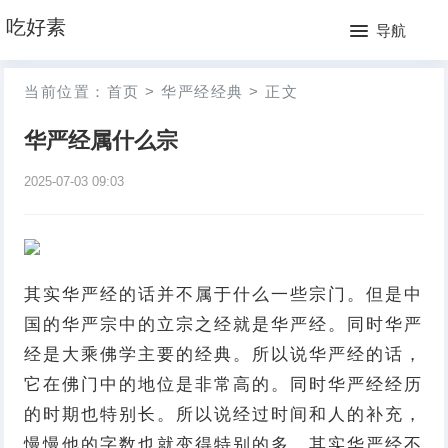
网
吃好素
导航
站
月
当前位置：
首页
>
华严经经典
>
正文
首
排
华严经属什么宗
页
行
2025-07-03 09:03
榜
其实华严经的话并不属于什么一些宗门。但是中
国的华严宗中的立宗之经就是华严经。同时华严
经是大乘佛学主要的经典。所以说华严经的话，
它在佛门中的地位是非常高的。同时华严经经历
的时期也特别长。所以说经过时间和人的补充，
慢慢他的字数也就变得特别的多。其实华严经不