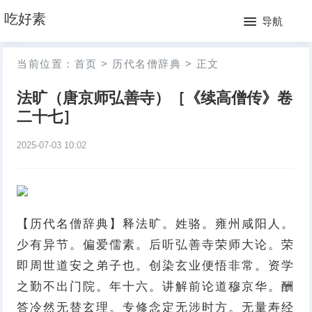
网
吃好素
导航
站
月
当前位置：
首页
>
历代名僧辞典
>
正文
首
排
法旷（唐京师弘善寺）［《续高僧传》卷
页
行
二十七］
榜
2025-07-03 10:02
【历代名僧辞典】释法旷。姓骆。雍州咸阳人。
少有异节。偏爱儒素。后听弘善寺荣师大论。荣
即周世道安之弟子也。创染玄业便悟非常。资学
之勤不出门院。年十六。讲解前论道穆京华。酬
答冷然无替玄理。专修念定无涉时方。无量寿经