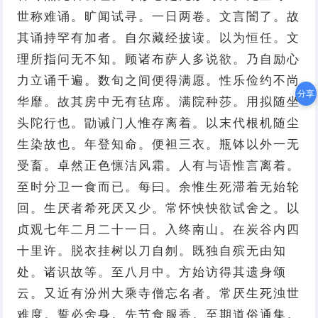
世称难诵。旷闻试寻。一日两卷。文言闇了。故
其诵持罕有加者。自尔藏经披读。以为恒任。文
理所指问无不知。顾诸布萨人多说欲。乃自励心
力立诵千遍。数旬之间便得满愿。性乐俭约不尚
分享
华靡。故其房中无有毡席。满院种莎。用拟随坐
头陀行也。勖诫门人惟存离着。以末代根机随尘
生染故也。年登知命。便袒三衣。瓶钵以外一无
受畜。卓然正色懔洁风霜。人有与语惟言离着。
至时分卫一食而已。每曰。余惟生死滞着无始轮
回。生厌者希死厌又少。常怀怏怏欲试舍之。以
贞观七年二月二十一日。入终南山。在炭谷内四
十里许。脱衣挂树以刀自刎。既独自殡无由知
处。诸识故等。至八月中。方始访得其遗身颂
云。又近有汾州大乘寺僧忘名者。常厌生死浊世
难度。誓必舍身。先节食服香。至期道俗通集。