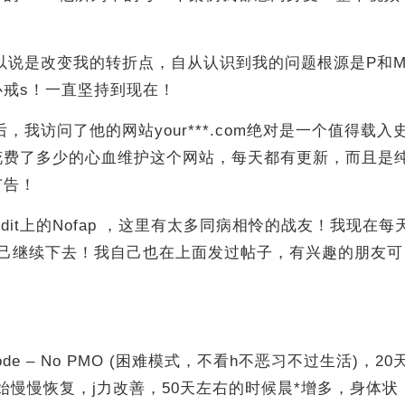
可以说是改变我的转折点，自从认识到我的问题根源是P和
心戒s！一直坚持到现在！
后，我访问了他的网站your***.com绝对是一个值得载入
花费了多少的心血维护这个网站，每天都有更新，而且是
广告！
dit上的Nofap ，这里有太多同病相怜的战友！我现在每
励自己继续下去！我自己也在上面发过帖子，有兴趣的朋友可
ode – No PMO (困难模式，不看h不恶习不过生活)，20
始慢慢恢复，j力改善，50天左右的时候晨*增多，身体状