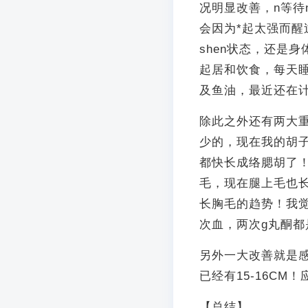
况明显改善，n等待
会因为*起太强而醒
shen状态，还是
起居和饮食，每天睡
及鱼油，最近还在
除此之外还有两大
少的，现在我的胡
都快长成络腮胡了
毛，现在腿上毛也
长胸毛的趋势！我
次血，两次g丸酮都
另外一大改善就是感
已经有15-16CM
【总结】