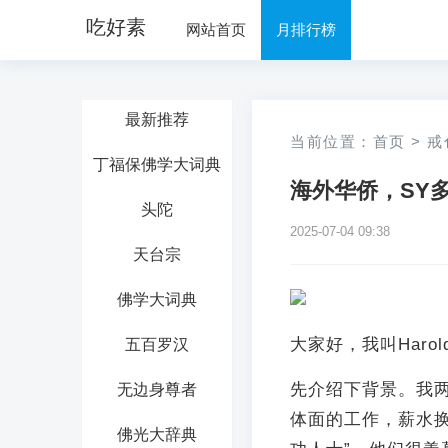
吃好素
网站首页
月排行榜
最新推荐
当前位置：
首页
>
戒
丁福保佛学大词典
海外华侨，SY
头陀
2025-07-04 09:38
天台宗
佛学大词典
大家好，我叫Harol
五百罗汉
先介绍下背景。我
无边身尊者
体面的工作，薪水换
佛光大辞典