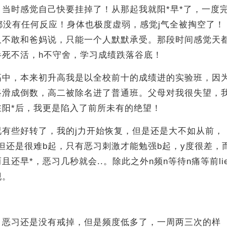
当时感觉自己快要挂掉了！从那起我就阳*早*了，一度
都没有任何反应！身体也极度虚弱，感觉j气全被掏空了！
又不敢和爸妈说，只能一个人默默承受。那段时间感觉天
半死不活，h不守舍，学习成绩跌落谷底！
高中，本来初升高我是以全校前十的成绩进的实验班，因
路滑成倒数，高二被除名进了普通班。父母对我很失望，
在阳*后，我更是陷入了前所未有的绝望！
况有些好转了，我的j力开始恢复，但是还是大不如从前，
但还是很难b起，只有恶习刺激才能勉强b起，y度很差，
还早*，恶习几秒就会..。除此之外n频n等待n痛等前li
现。
，恶习还是没有戒掉，但是频度低多了，一周两三次的样