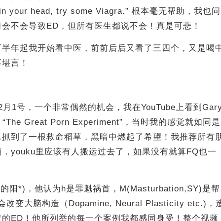
 in your head, try some Viagra.” 根本毫无帮助，我也问
习会不会导致ED，但所有医生都说不会！真是可悲！
下半年起我开始看中医，前前后后又看了三四个，又是喝
不堪言！
月1号，一个非常偶然的机会，我在YouTube上看到Gar
 “The Great Porn Experiment”，当时我的感觉就如同是
里抓到了一根救命稻草，黑暗中燃起了希望！我推荐所有
，youku里应该有人搬运过去了，如果没有就算FQ也一
阳*)，他认为h是罪魁祸首，M(Masturbation,SY)是帮
脑构造（Dopamine, Neural Plasticity etc.)，
疗的ED！他所列举的每一个案例我都感同身受！整个视频