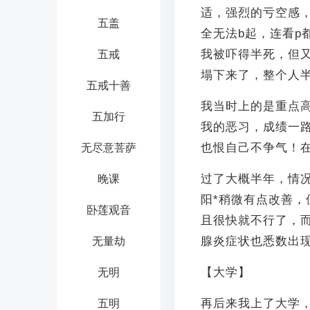
适，强烈的亏空感，
五盖
全无法b起，连看p
我被吓得半死，但
五戒
塌下来了，整个人
五戒十善
我当时上的是重点
五加行
我的恶习，成绩一
也恨自己不争气！
无尽意菩萨
过了大概半年，情
晚课
阳*稍微有点改善，
卧莲观音
且很快就不行了，而且
腺炎症状也悉数出
无量劫
【大学】
无明
再后来我上了大学
五明