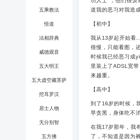
功人士”，他们很
道我的恶习对我造
五乘教法
【初中】
悟道
我从13岁起开始看
法相辞典
很慢，只能看图，还
威德观音
时候我已经恶习成y
里装上了ADSL宽
五大明王
来越重。
五大虚空藏菩萨
【高中】
挖耳罗汉
到了16岁的时候，
居士人物
早贪黑，身体吃不
无分别智
在我17岁那年，我
了，不知道是因为裤
五方佛