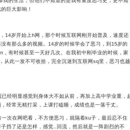
羡慕我的生活，但他们不知道的是我有重度恶习史，更不知
成的巨大影响！
..，14岁开始上h网，那个时候互联网刚开始普及，速度还
没有那么多的视频。14岁的时候学会了恶习，到15岁的
in，有时候甚至一天好几次。在我初中刚毕业的时候，家
带，从此一发不可收拾，完全沉迷到互联网sq里，恶习也
我已经明显感觉到身体大不如从前，再加上高中学业重，
消，经常无精打采，上课打瞌睡，成绩也是一落千丈。
有一次在网吧看，不方便恶习，就隔着ku子，最后忍不住
子挡了还是怎样，感觉..回流，然后就是一阵剧烈的不