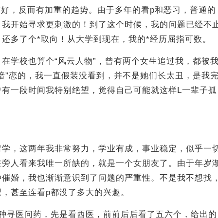
有好，反而有加重的趋势。由于多年的看p和恶习，普通的
。我开始寻求更刺激的！到了这个时候，我的问题已经不
腺炎，还多了个*取向！从大学到现在，我的*经历屈指可数。
在学校也算个“风云人物”，曾有两个女生追过我，都被
暗”恋的，我一直假装没看到，并不是她们长太丑，是我
曾有一段时间我特别绝望，觉得自己可能就这样L一辈子孤
留学，这两年我非常努力，学业有成，事业稳定，似乎一
在旁人看来我唯一所缺的，就是一个女朋友了。由于年岁
种催婚，我也渐渐意识到了问题的严重性。不是我不想找
望，甚至连看p都没了多大的兴趣。
各种寻医问药，先是看西医，前前后后看了五六个，给出的