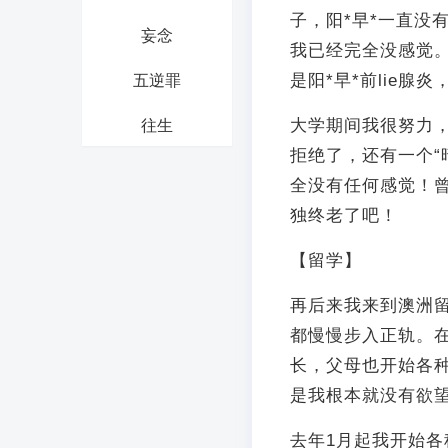
子，阳*早*一直没
妄念
我已经完全没感觉
是阳*早*前lie
五逆罪
大学期间我很努力，
往生
拒绝了，还有一个“
全没有任何感觉！
独终老了吧！
【留学】
再后来我来到澳洲
都慢慢步入正轨。
长，父母也开始各
是我根本就没有欲
去年1月起我开始