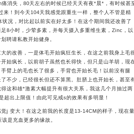
n痛消失，80天左右的时候已经天天有夜*晨*，有时候甚
过来！到今天104天我感觉跟重生一样，整个人不管是精
身体状况，对比起以前实在好太多！在这个期间我还改善了
足8小时，少荤多素，并每天摄入多重维生素，Zinc，以
计划聘请私教开始健身。
重大的改善，一是体毛开始疯狂生长，在这之前我身上毛
子开始疯长，以前胡子虽然也长得快，但只是山羊胡，现
！手臂上的毛也长了很多，手背也开始长毛！以前没有腿
长了不少，已经很长但还不算黑。肚脐上也开始长，甚至
觉得这和雄*激素大幅提升有很大关系，我这几个月抽过两
是超出上限值！由此可见戒s的效果有多明显！
觉j 变大！在这之前我的长度是13-14CM的样子，现在
！应该是充血更多的缘故。