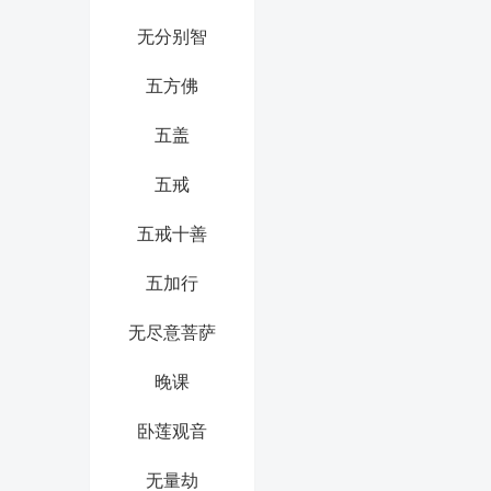
无分别智
五方佛
五盖
五戒
五戒十善
五加行
无尽意菩萨
晚课
卧莲观音
无量劫