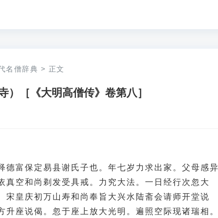
代名僧辞典
>
正文
寺）［《大明高僧传》卷第八］
释德富保定易县谢氏子也。年七岁力求出家。父母感
依真空和尚剃发受具戒。力究大法。一日经行次忽大
。宋皇庆初万山寿和尚奉旨大兴水陆斋会请师开堂说
方升座说偈。忽于座上放大光明。遍照空际现诸瑞相