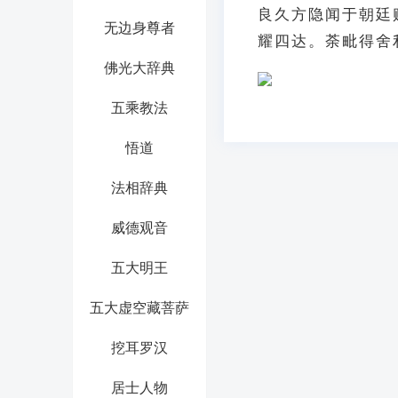
良久方隐闻于朝廷
无边身尊者
耀四达。荼毗得舍
佛光大辞典
五乘教法
悟道
法相辞典
威德观音
五大明王
五大虚空藏菩萨
挖耳罗汉
居士人物