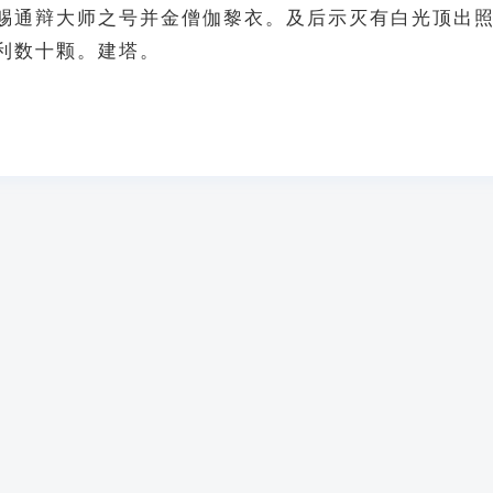
赐通辩大师之号并金僧伽黎衣。及后示灭有白光顶出
利数十颗。建塔。