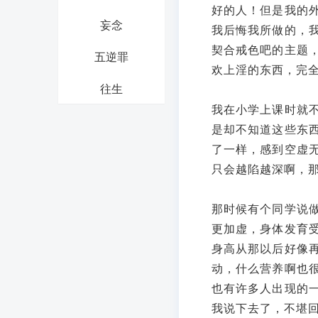
好的人！但是我的
妄念
我后悔我所做的，
契合戒色吧的主题
五逆罪
欢上淫的东西，完
往生
我在小学上课时就
是却不知道这些东
了一样，感到空虚
只会越陷越深啊，
那时候有个同学说
更加虚，身体发育
身高从那以后好像
动，什么营养啊也
也有许多人出现的
我说下去了，不堪