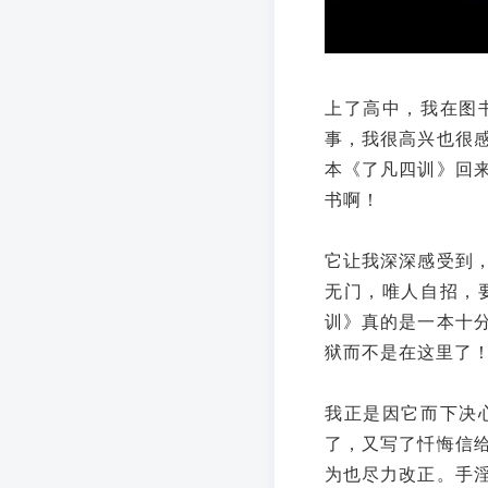
上了高中，我在图
事，我很高兴也很
本《了凡四训》回
书啊！
它让我深深感受到
无门，唯人自招，
训》真的是一本十
狱而不是在这里了
我正是因它而下决
了，又写了忏悔信
为也尽力改正。手