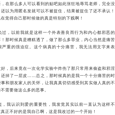
语，在那么多人可以看到的贴吧如此张狂地辱骂老师，完全没
，还以为用匿名发就可以不被捉住，结果被捉住了还不承认！
现在觉得自己那时候做的真是特别的下贱啊！
负过，以前我就是这样一个外表善良而行为和内心都邪恶的
事！那时候真是糟糕透了，做了那么多罪业，内心当然是痛苦
很严重的强迫症。这个病真的十分痛苦，我无法用文字来表
！
太好，后来竟在一次化学实验中炸伤了那只常用来偷盗和邪淫
，还掉了一层皮……总之，那时候真的是我一个十分痛苦的时
些事和朋友家人的关怀，让我真真切切感受到其实做人真的不
的不需要做这么多的恶事。
盗，我认识到爱的重要性，我发觉其实以前一直认为这样不
实真正不好的是我自己啊，这是我改过的一个开始！