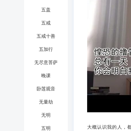
五盖
五戒
五戒十善
五加行
无尽意菩萨
晚课
卧莲观音
无量劫
无明
大概认识我的人，
五明