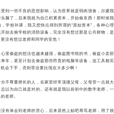
是受到一些不良的思想影响，认为世界就是弱肉强食，尔虞我
昏头脑了，后来我就为自己积累资本，开始偷东西！那时候我
，学校补课，我又想快点得到所谓的“原始资本”，各种心理
然开始去偷学校的消防设备，完全没有想过那是公共财物，是
，更没有想过老师和同学的安危！
，心里偷盗的想法也越来越强，偷盗图书馆的书，偷盗小卖部
盗单车，甚至计划去偷盗那些昂贵的电脑等设备，连工具都买
有机会下手，否则罪业要比现在大多少啊！
十分不尊重师长的人，在家里经常顶撞父母，父母管一点就大
，总以为自己就是对的。还有就是我以前初中的数学老师，一
真的老师。
但没有体会到老师的苦心，后来居然上贴吧辱骂老师，用了很