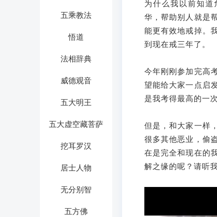
为什么我以前知道
五乘教法
华，帮助别人就是
能更有效地戒掉。
悟道
到现在戒三年了。
法相辞典
今年刚刚参加完高
威德观音
望能给大家一点启
是我考得最高的一
五大明王
五大虚空藏菩萨
但是，和大家一样
很多其他恶业，偷
挖耳罗汉
在是完全和现在的
解之缘的呢？请听
居士人物
无分别智
五方佛