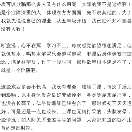
外表可以欺骗那么多人又有什么用呢，实际的我不是这样啊！
我是个业障深重的人，体现在方方面面，先不说其他的，为了
，我就先说说自己的淫业。从五年级开始，我已经不知不觉喜
全没有人教！
不断意淫，心不在焉，学习不上。每次感觉欲望很想满足，但
西就像盐水，喝盐水解渴只会越喝越渴，邪淫后身体像被抽空
无比，满足欲望后，过了一段时间，那种欲望根本满足不了，
那就是一个陷阱啊。
做这些东西多会不长高，我没有理会，继续手淫，每次手淫后
受到影响，原本身体发育良好变成瘦弱，鼻炎等越来越严重，
再也没有长高了，似乎骨骺线已经愈合了，那时候初三天天运
很好，可是还是一点也没长。上课也无精打采的，头脑发晕，
一些情况，如人际关系变差等等的问题，大家都知道的就不用
回首的迷乱时期。