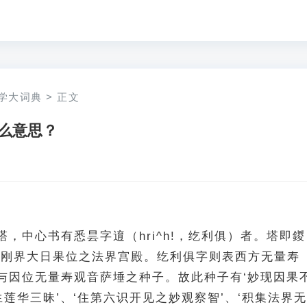
学大词典
>
正文
么意思？
，中心书有悉昙字逳（hri^h!，纥利俱）者。塔即鍐
表金刚界大日果位之法界宫殿。纥利俱字则表西方无量寿
与因位无量寿观音萨埵之种子。故此种子有‘妙现因果
生莲华三昧’、‘住第六识开见之妙观察智’、‘积集法界无