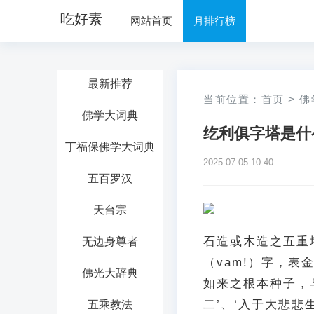
吃好素
网站首页
月排行榜
最新推荐
当前位置：
首页
>
佛
佛学大词典
纥利俱字塔是什
丁福保佛学大词典
2025-07-05 10:40
五百罗汉
天台宗
石造或木造之五重塔
无边身尊者
（vam!）字，
佛光大辞典
如来之根本种子，
二’、‘入于大悲悲
五乘教法