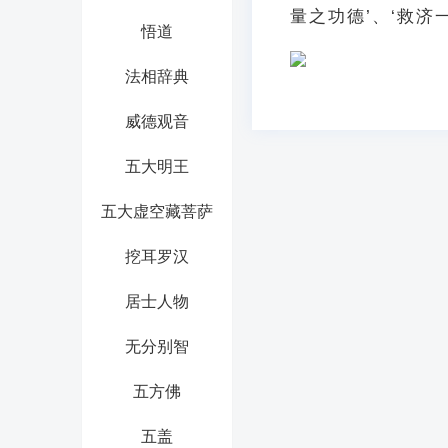
量之功德’、‘救济
悟道
法相辞典
威德观音
五大明王
五大虚空藏菩萨
挖耳罗汉
居士人物
无分别智
五方佛
五盖