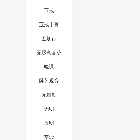
五戒
五戒十善
五加行
无尽意菩萨
晚课
卧莲观音
无量劫
无明
五明
妄念