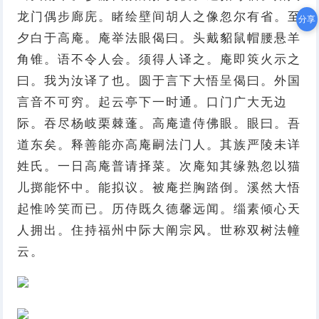
龙门偶步廊庑。睹绘壁间胡人之像忽尔有省。至
分享
夕白于高庵。庵举法眼偈曰。头戴貂鼠帽腰悬羊
角锥。语不令人会。须得人译之。庵即筴火示之
曰。我为汝译了也。圆于言下大悟呈偈曰。外国
言音不可穷。起云亭下一时通。口门广大无边
际。吞尽杨岐栗棘蓬。高庵遣侍佛眼。眼曰。吾
道东矣。释善能亦高庵嗣法门人。其族严陵未详
姓氏。一日高庵普请择菜。次庵知其缘熟忽以猫
儿掷能怀中。能拟议。被庵拦胸踏倒。溪然大悟
起惟吟笑而已。历侍既久德馨远闻。缁素倾心天
人拥出。住持福州中际大阐宗风。世称双树法幢
云。