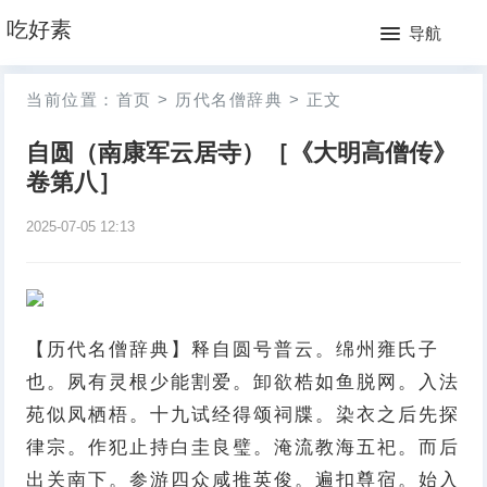
网
吃好素
导航
站
月
当前位置：
首页
>
历代名僧辞典
>
正文
首
排
自圆（南康军云居寺）［《大明高僧传》
页
行
卷第八］
榜
2025-07-05 12:13
【历代名僧辞典】释自圆号普云。绵州雍氏子
也。夙有灵根少能割爱。卸欲梏如鱼脱网。入法
苑似凤栖梧。十九试经得颂祠牒。染衣之后先探
律宗。作犯止持白圭良璧。淹流教海五祀。而后
出关南下。参游四众咸推英俊。遍扣尊宿。始入