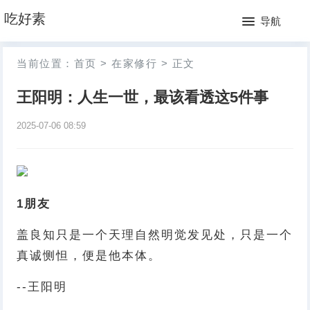
网
吃好素
导航
站
月
当前位置：
首页
>
在家修行
>
正文
首
排
王阳明：人生一世，最该看透这5件事
页
行
2025-07-06 08:59
榜
1
朋友
盖良知只是一个天理自然明觉发见处，只是一个
真诚恻怛，便是他本体。
--王阳明