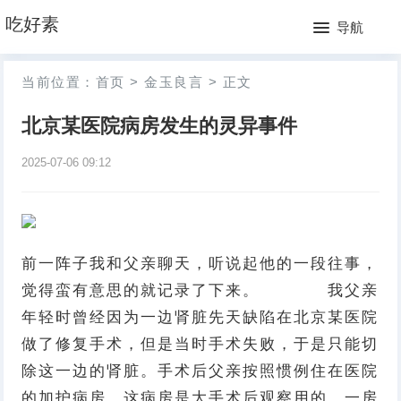
网
吃好素
导航
站
月
当前位置：
首页
>
金玉良言
>
正文
首
排
北京某医院病房发生的灵异事件
页
行
2025-07-06 09:12
榜
前一阵子我和父亲聊天，听说起他的一段往事，
觉得蛮有意思的就记录了下来。 我父亲
年轻时曾经因为一边肾脏先天缺陷在北京某医院
做了修复手术，但是当时手术失败，于是只能切
除这一边的肾脏。手术后父亲按照惯例住在医院
的加护病房，这病房是大手术后观察用的，一房