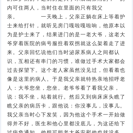
内可住两人，当时住在里面的只有我父
亲。 一天晚上，父亲正躺在床上等着护
士来给打针，就听见房门嘎啦嘎啦响，他原本以
为是护士来了，结果进门的是一老大爷，这老大
爷穿着医院的病号服拄着双拐就这么架着走了进
来。父亲回忆说他们当时泌尿系病人之间都认
识，互相还有串门的习惯，谁做过手术大家都会
过去探望下。这个老人家虽然没见过，但看着也
像是这里的病人。于是我父亲就特热亲地招呼老
人：大爷您坐，您坐。老爷爷看了看我父亲，
说：我不坐，站着就行。然后又到病床床头瞧了
瞧父亲的病历卡，跟他说：你没事儿，没事儿。
我父亲当时心下发笑，因为他这个手术一开始做
得并不好，医生和他心里都没底儿，为这还给下
过病危通知。他想可能老大爷安慰他也就没多