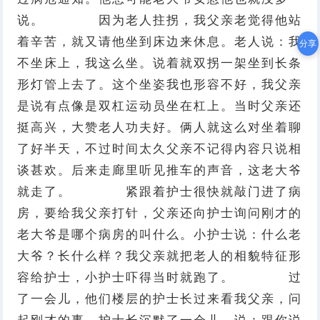
说。 因为老人拄拐，我父亲老觉得他站
着辛苦，就又请他坐到床边来休息。老人说：我
分享
不坐床上，我这么坐。说着就双拐一架坐到长条
形灯管上去了。这个坐姿我也形容不好，我父亲
是说有点像是双杠运动员坐在杠上。当时父亲还
挺高兴，大赞老人功夫好。俩人就这么对坐着聊
了好半天，不过时间太久父亲不记得内容只说相
谈甚欢。后来走廊里听见推车的声音，这老大爷
就走了。 紧跟着护士很快就敲门进了病
房，要给我父亲打针，父亲还向护士询问刚才的
老大爷是哪个病房的叫什么。小护士说：什么老
大爷？长什么样？我父亲就把老人的相貌特征形
容给护士，小护士吓得当时就跑了。 过
了一会儿，他们楼层的护士长过来看我父亲，问