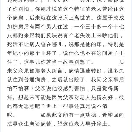
起刚才的事。护士长沉默了一会儿，说：跟你说
了你别怕，你刚才说的这个特征的老人曾经住这
个病房，后来就在这张床上离世的。这屋子改成
加护房后有两个男人住过，一个三十多一个十七
八都跑来跟我们反映说有个老头晚上来吵他们，
死活不让病人睡在哪儿，说那是他的床。特别是
年纪小的那个吓坏了，说什么也不在这间屋子里
住了，这事儿你就当一故事别想了。 后
来父亲果如那老人所言，病情迅速转好，没多久
就住到普通病房，之后就出院了。我问父亲事后
怕不怕啊？父亲说他没感到害怕，只是觉得新
鲜。想起来可能是因为父亲对老人热情友好，彼
此都无恶意吧？世上一些事还真是说不清
呢。 如果此文能有一点功德，希望回向
法界众生离诸病苦，望这位老人早升净土。