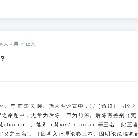
学大词典
>
正文
？
说。与‘前陈’对称。指因明论式中，宗（命题）后段之
常’之命题中，无常为后陈，声为前陈。后陈有差别（梵
（梵dharma）、能别（梵vis/es!an!a）等三名，此三
或‘义之三名’。［因明入正理论卷上本、因明论疏瑞源