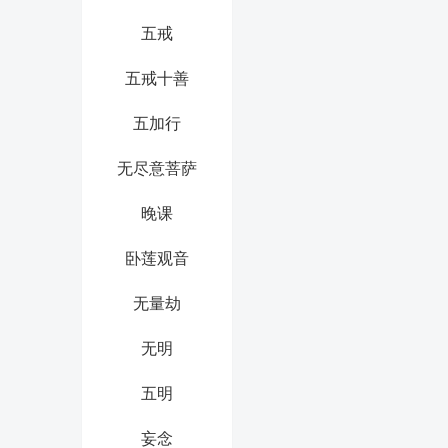
五戒
五戒十善
五加行
无尽意菩萨
晚课
卧莲观音
无量劫
无明
五明
妄念