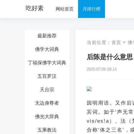
吃好素
网站首页
月排行榜
最新推荐
当前位置：
首页
>
佛
佛学大词典
后陈是什么意思
丁福保佛学大词典
2025-07-06 09:14
五百罗汉
天台宗
因明用语。又作后
无边身尊者
宾词。如于‘声无
佛光大辞典
vis/es!a）、法
合称‘体之三名’，
五乘教法