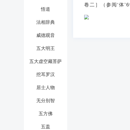
卷二］（参阅‘体’6
悟道
法相辞典
威德观音
五大明王
五大虚空藏菩萨
挖耳罗汉
居士人物
无分别智
五方佛
五盖