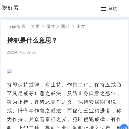
网
吃好素
导航
站
月
当前位置：
首页
>
佛学大词典
>
正文
首
排
持犯是什么意思？
页
行
2025-07-06 09:36
榜
持即保持戒律，有止持、作持二种。保持五戒乃
至具足戒等止恶之戒法，及防止身口意之恶业，
称为止持，具诸恶莫作之义。保持安居期间说
戒、忏悔等作善之戒法，而促使三业精进者，称
为作持，具众善奉行之义。犯即侵犯戒律，有作
犯、止犯二种。妄动三业而触犯止持之法者，称