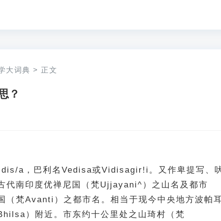
学大词典
>
正文
思？
aidis/a，巴利名Vedisa或Vidisagir!i。又作卑提写、
代南印度优禅尼国（梵Ujjayani^）之山名及都市
（梵Avanti）之都市名。相当于现今中央地方波帕
hilsa）附近。市东约十公里处之山琦村（梵