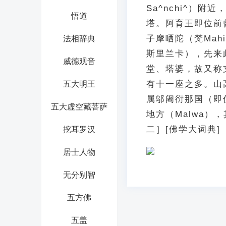
Sa^nchi^）
悟道
塔。阿育王即位前
子摩哂陀（梵Mah
法相辞典
斯里兰卡），先来
威德观音
堂、塔婆，故又称支
有十一座之多。山
五大明王
属邬阇衍那国（即优
五大虚空藏菩萨
地方（Malwa）
二］[佛学大词典]
挖耳罗汉
居士人物
无分别智
五方佛
五盖