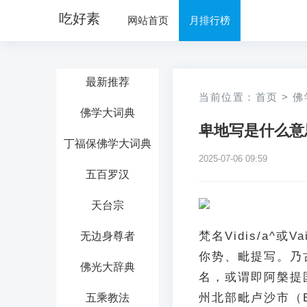
吃好素
网站首页
月排行榜
最新推荐
当前位置：
首页
>
佛
佛学大词典
卑地写是什么意
丁福保佛学大词典
2025-07-06 09:59
五百罗汉
天台宗
梵名Vidis/a^或V
无边身尊者
你势、毗提写。乃古
佛光大辞典
名，或谓即阿槃提国
州北部毗卢沙市（B
五乘教法