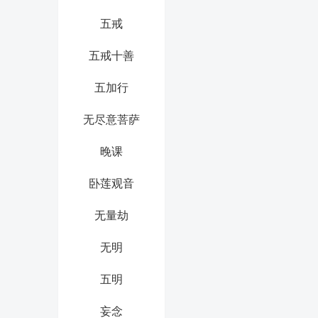
五戒
五戒十善
五加行
无尽意菩萨
晚课
卧莲观音
无量劫
无明
五明
妄念