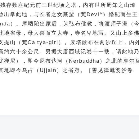
附近，残存数座纪元前三世纪顷之塔，内有世所周知之山琦
曾出掌此地，与长者之女戴蜚（梵Devi^）婚配而生王
inda）。摩哂陀出家后，为弘布佛教，将渡师子洲（
此地省母，母大喜而立大寺，寺名卑地写。又山上多
提山（梵Caitya-giri）。废塔散布在两沙丘上，内
高约六十余公尺。另据大唐西域记卷十一载，谓此地
禅尼），即今尼布达河（Nerbuddha）之北的摩尔
，其地即今乌占（Ujjain）之省府。［善见律毗婆沙卷