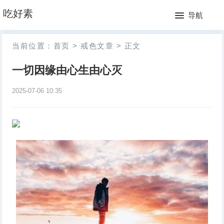
网
吃好素
导航
站
月
当前位置：
首页
>
戒色文章
>
正文
首
排
一切因缘由心生由心灭
页
行
2025-07-06 10:35
榜