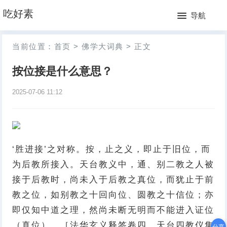
网
吃好素
导航
站
月
当前位置：
首页
>
佛学大词典
>
正文
首
排
按位接是什么意思？
页
行
2025-07-06 11:12
榜
‘胜进接’之对称。按，止之义，即止于旧位，而
为后教所接入。天台教义中，通、别二教之人被
接于后教时，尚未入于后教之真位，而犹止于前
教之位，如别教之十回向位、圆教之十信位；亦
即仅知中道之理，然尚未断无明而不能进入证位
（真位）。［法华玄义释签卷四、天台四教仪集