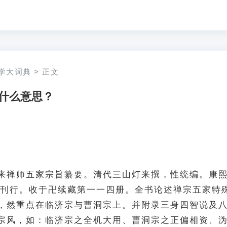
学大词典
>
正文
什么意思？
来禅师五家宗旨纂要。清代三山灯来撰，性统编。康
3）刊行。收于卍续藏第一一四册。全书论述禅宗五家特
，然重点在临济宗与曹洞宗上。并附录三身四智说及
宗风，如：临济宗之全机大用、曹洞宗之正偏相资、