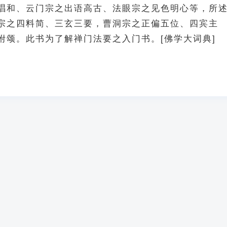
唱和、云门宗之出语高古、法眼宗之见色明心等，所
宗之四料简、三玄三要，曹洞宗之正偏五位、四宾主
附颂。此书为了解禅门法要之入门书。[佛学大词典]