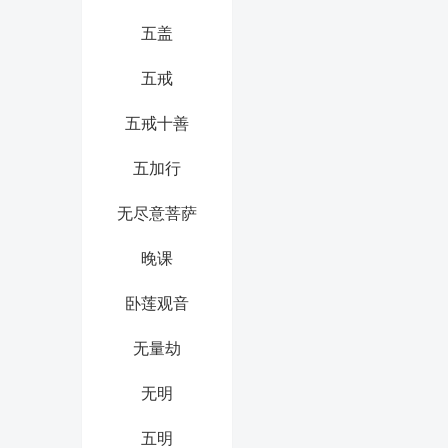
五盖
五戒
五戒十善
五加行
无尽意菩萨
晚课
卧莲观音
无量劫
无明
五明