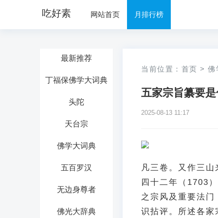
吃好素
网站首页
月排行榜
最新推荐
当前位置：
首页
>
佛
丁福保佛学大词典
五家宗旨纂要是
头陀
2025-08-13 11:17
天台宗
佛学大词典
凡三卷。又作三山
五百罗汉
四十二年（170
无边身尊者
之宗风及重要法门
识拈评。所述各家
佛光大辞典