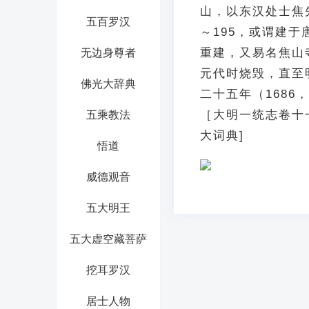
山，以东汉处士焦
五百罗汉
～195，或谓建于
重建，又易名焦山
无边身尊者
元代时烧毁，直至明
佛光大辞典
二十五年（168
［大明一统志卷十
五乘教法
大词典]
悟道
威德观音
五大明王
五大虚空藏菩萨
挖耳罗汉
居士人物