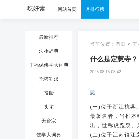
吃好素
网站首页
月排行榜
最新推荐
当前位置：
首页
>
丁
法相辞典
什么是定慧寺？
丁福保佛学大词典
2025-08-15 08:42
托塔罗汉
投胎
(一)位于浙江杭
头陀
最著名者，当推本
天台宗
出，世称虎跑泉。
(二)位于江苏镇
佛学大词典