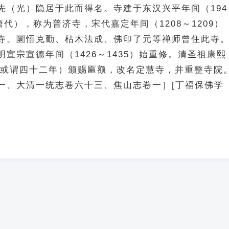
先（光）隐居于此而得名。寺建于东汉兴平年间（194
唐代），称为普济寺，宋代嘉定年间（1208～1209）
寺。圜悟克勤、枯木法成、佛印了元等禅师曾住此寺
宣宗宣德年间（1426～1435）始重修。清圣祖康熙
6，或谓四十二年）颁赐匾额，改名定慧寺，并重整寺院
一、大清一统志卷六十三、焦山志卷一］[丁福保佛学