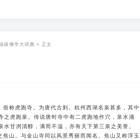
福保佛学大词典
>
正文
县。俗称虎跑寺。为唐代古刹。杭州西湖名泉甚多，其中
寺之虎跑泉。传说唐时寺中有二虎跑地作穴，泉水涌
泉水甘冽清醇，满而不溢，亦有天下第三泉之美誉
江之焦山。与金山寺同以风景秀丽而闻名。焦山又称浮玉