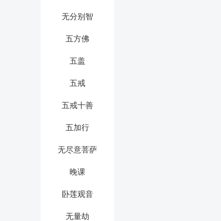
无分别智
五方佛
五盖
五戒
五戒十善
五加行
无尽意菩萨
晚课
卧莲观音
无量劫