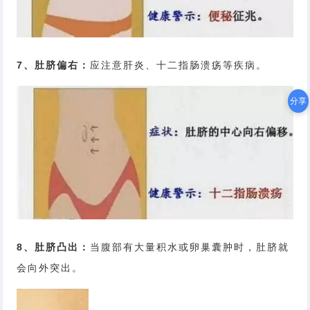
7、肚脐偏右：
应注意肝炎、十二指肠溃疡等疾病。
分享
8、肚脐凸出：
当腹部有大量积水或卵巢囊肿时，肚脐就
会向外突出。