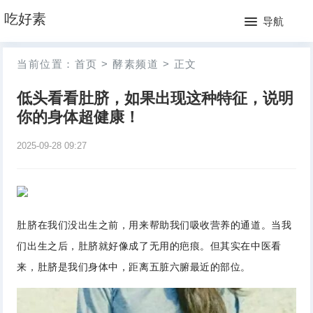
网
吃好素
导航
站
月
当前位置：
首页
>
酵素频道
>
正文
首
排
低头看看肚脐，如果出现这种特征，说明
页
行
你的身体超健康！
榜
2025-09-28 09:27
肚脐在我们没出生之前，用来帮助我们吸收营养的通道。当我
们出生之后，肚脐就好像成了无用的疤痕。但其实在中医看
来，肚脐是我们身体中，距离五脏六腑最近的部位。