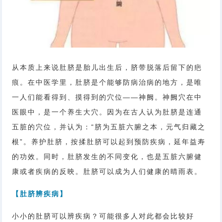
从本质上来说肚脐是胎儿出生后，脐带脱落后留下的疤
痕。在中医学里，肚脐是个能够防病治病的地方，是唯
一人们能看得到、摸得到的穴位——神阙。神阙穴在中
医眼中，是一个养生大穴。因为在古人认为肚脐是连通
五脏的穴位，并认为：“脐为五脏六腑之本，元气归藏之
根”。养护肚脐，按揉肚脐可以起到预防疾病，延年益寿
的功效。同时，肚脐发生的不同变化，也是五脏六腑健
康或者疾病的反映。肚脐可以成为人们健康的晴雨表。
【肚脐辨疾病】
小小的肚脐可以辨疾病？可能很多人对此都会比较好