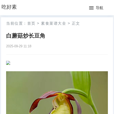
网
吃好素
导航
站
月
当前位置：
首页
>
素食菜谱大全
>
正文
首
排
​白蘑菇炒长豆角
页
行
2025-09-29 11:18
榜