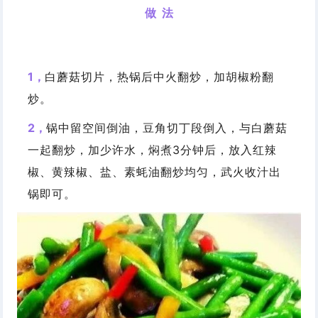
做 法
1，
白蘑菇切片，热锅后中火翻炒，加胡椒粉翻
炒。
2，
锅中留空间倒油，豆角切丁段倒入，与白蘑菇
一起翻炒，加少许水，焖煮3分钟后，放入红辣
椒、黄辣椒、盐、素蚝油翻炒均匀，武火收汁出
锅即可。