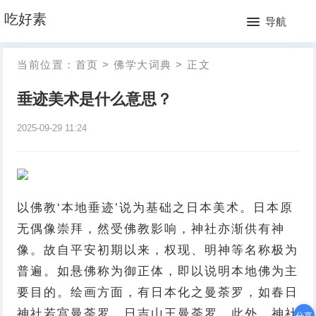
网
吃好素
导航
站
月
当前位置：
首页
>
佛学大词典
>
正文
首
排
垂迹美术是什么意思？
页
行
2025-09-29 11:24
榜
以佛教‘本地垂迹’说为基础之日本美术。日本原
无偶像崇拜，然受佛教影响，神社亦渐供有神
像。故自平安初期以来，权现、明神等名称极为
普遍。如悬佛称为御正体，即以说明本地佛为主
要目的。绘画方面，有日本化之曼荼罗，如春日
神社若宫曼荼罗、日吉山王曼荼罗。此外，神社