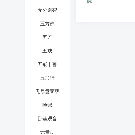
无分别智
五方佛
五盖
五戒
五戒十善
五加行
无尽意菩萨
晚课
卧莲观音
无量劫