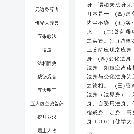
身，谓如来法身无
无边身尊者
月本是一。(四)
诸尘不染。(五)
佛光大辞典
灭。 (二)菩萨
五乘教法
之实智。(二)功
上菩萨应现之应身
悟道
身。(四)变化法
法相辞典
法身，如虚空离诸
法身与变化法身为
威德观音
之德相。 (三)
五大明王
法身（法界身），则
身、自受用法身、
五大虚空藏菩萨
指戒身、定身、慧
挖耳罗汉
身’1066）[佛学大
居士人物