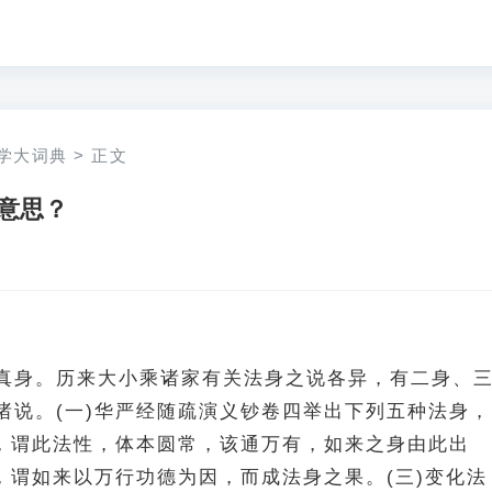
学大词典
>
正文
意思？
真身。历来大小乘诸家有关法身之说各异，有二身、
诸说。(一)华严经随疏演义钞卷四举出下列五种法身，
身，谓此法性，体本圆常，该通万有，如来之身由此出
身，谓如来以万行功德为因，而成法身之果。(三)变化法