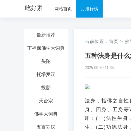
吃好素
网站首页
月排行榜
最新推荐
当前位置：
首页
>
佛
丁福保佛学大词典
五种法身是什么
头陀
2025-09-30 11:35
托塔罗汉
投胎
法身，指佛之自性
天台宗
身、四身、五身等
佛学大词典
即：(一)法性生
生。(二)功德法
五百罗汉