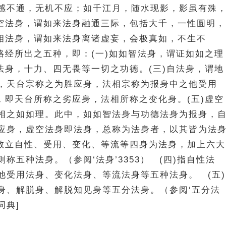
感不通，无机不应；如千江月，随水现影，影虽有殊
虚空法身，谓如来法身融通三际，包括大千，一性圆明，
实相法身，谓如来法身离诸虚妄，会极真如，不生不
璎珞经所出之五种，即：(一)如如智法身，谓证如如之理
德法身，十力、四无畏等一切之功德。(三)自法身，谓地
，天台宗称之为胜应身，法相宗称为报身中之他受用
身，即天台所称之劣应身，法相所称之变化身。(五)虚空
相之如如理。此中，如如智法身与功德法身为报身，
应身，虚空法身即法身，总称为法身者，以其皆为法
密教立自性、受用、变化、等流等四身为法身，加上六大
称五种法身。（参阅‘法身’3353） (四)指自性法
他受用法身、变化法身、等流法身等五种法身。 (五)
身、解脱身、解脱知见身等五分法身。（参阅‘五分法
词典]