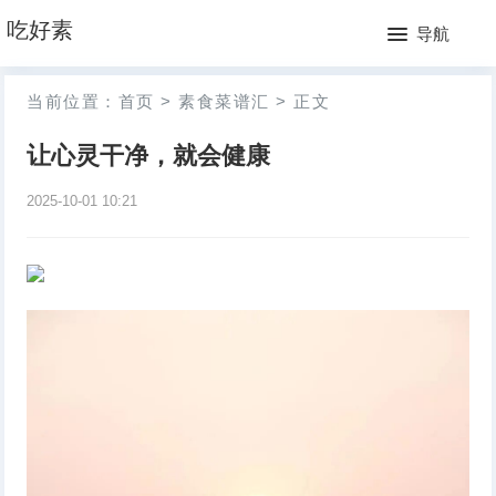
网
吃好素
导航
站
月
当前位置：
首页
>
素食菜谱汇
>
正文
首
排
让心灵干净，就会健康
页
行
2025-10-01 10:21
榜