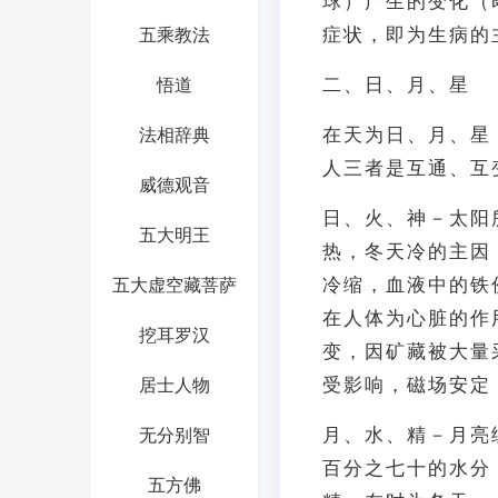
球）产生的变化（
症状，即为生病的
五乘教法
二、日、月、星
悟道
在天为日、月、星
法相辞典
人三者是互通、互
威德观音
日、火、神－太阳
五大明王
热，冬天冷的主因
冷缩，血液中的铁
五大虚空藏菩萨
在人体为心脏的作
挖耳罗汉
变，因矿藏被大量
受影响，磁场安定
居士人物
月、水、精－月亮
无分别智
百分之七十的水分
五方佛