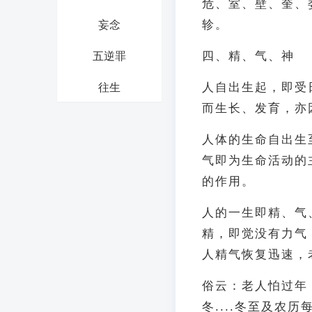
危、室、壁、奎、
轸。
妄念
四、精、气、神
五逆罪
人自出生起，即受
往生
而生长、发育，亦
人体的生命自出生
气即为生命活动的
的作用。
人的一生即精、气
精，即觉没有力气
人精气恢复迅速，
俗云：老人怕过年，
冬....冬至及农历