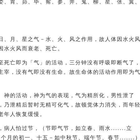
娄、胃、昴、毕、觜、参、井、鬼、柳、星、张、翼
日、月、星之气－水、火、风之作用，故人体因水火
因水火风而衰老、死亡。
至死亡即为「气」的活动，三分钟没有呼吸即断气了
主宰，没有气即没有生命。故生命体的活动作用即为
、神的活动，神为气的表现，气为精所化，男性泄了
，乃泄精后暂时无精可化气，故顿觉体力消失，而年
老年人恢复缓慢。
病人怕过节，（节即气节，如立春、雨水.......立
每个月的初一、十五－如中秋节、端午节、春节.......