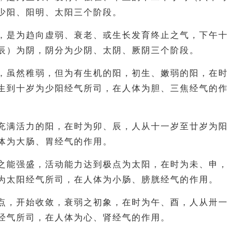
少阳、阳明、太阳三个阶段。
，是为趋向虚弱、衰老、或生长发育终止之气，下午
辰）为阴，阴分为少阴、太阴、厥阴三个阶段。
，虽然稚弱，但为有生机的阳，初生、嫩弱的阳，在
生到十岁为少阳经气所司，在人体为胆、三焦经气的
充满活力的阳，在时为卯、辰，人从十一岁至廿岁为
体为大肠、胃经气的作用。
之能强盛，活动能力达到极点为太阳，在时为未、申
为太阳经气所司，在人体为小肠、膀胱经气的作用。
点，开始收敛，衰弱之初象，在时为午、酉，人从卅
经气所司，在人体为心、肾经气的作用。