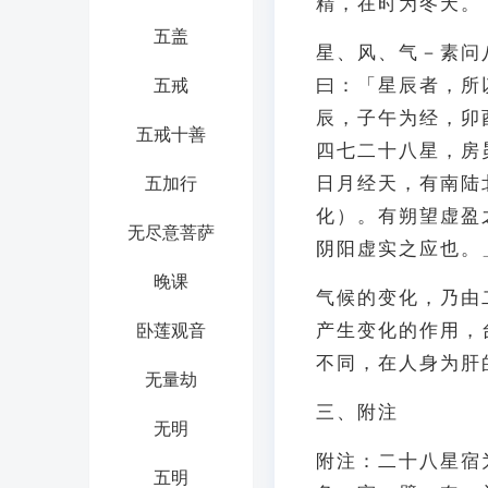
精，在时为冬天。
五盖
星、风、气－素问
曰：「星辰者，所
五戒
辰，子午为经，卯
五戒十善
四七二十八星，房
日月经天，有南陆
五加行
化）。有朔望虚盈
无尽意菩萨
阴阳虚实之应也。
晚课
气候的变化，乃由
产生变化的作用，
卧莲观音
不同，在人身为肝
无量劫
三、附注
无明
附注：二十八星宿
五明