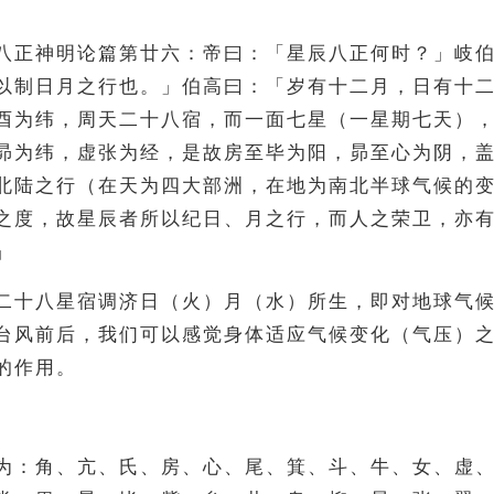
八正神明论篇第廿六：帝曰：「星辰八正何时？」岐
以制日月之行也。」伯高曰：「岁有十二月，日有十
酉为纬，周天二十八宿，而一面七星（一星期七天）
昴为纬，虚张为经，是故房至毕为阳，昴至心为阴，
北陆之行（在天为四大部洲，在地为南北半球气候的
之度，故星辰者所以纪日、月之行，而人之荣卫，亦
」
二十八星宿调济日（火）月（水）所生，即对地球气
台风前后，我们可以感觉身体适应气候变化（气压）
的作用。
为：角、亢、氏、房、心、尾、箕、斗、牛、女、虚