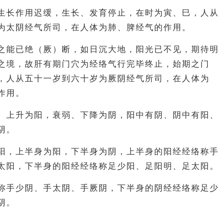
生长作用迟缓，生长、发育停止，在时为寅、巳，人
为太阴经气所司，在人体为肺、脾经气的作用。
之能已绝（厥）断，如日沉大地，阳光已不见，期待
之境，故肝有期门穴为经络气行完毕终止，始期之门
，人从五十一岁到六十岁为厥阴经气所司，在人体为
作用。
、上升为阳，衰弱、下降为阴，阳中有阴、阴中有阳
阴。
阳，上半身为阳，下半身为阴，上半身的阳经经络称
太阳，下半身的阳经经络称足少阳、足阳明、足太阳
称手少阴、手太阴、手厥阴，下半身的阴经经络称足
阴。