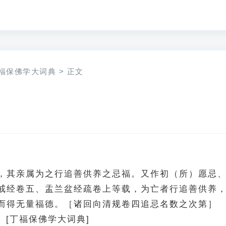
福保佛学大词典
>
正文
，其亲属为之行追善供养之忌福。又作初（所）愿忌
戒经卷五、盂兰盆经疏卷上等载，为亡者行追善供养
而得无量福德。［诸回向清规卷四追忌名数之次第］
0）[丁福保佛学大词典]