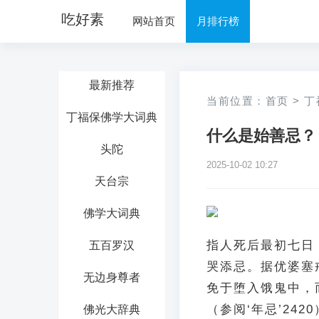
吃好素
网站首页
月排行榜
最新推荐
当前位置：
首页
>
丁
丁福保佛学大词典
什么是始善忌？
头陀
2025-10-02 10:27
天台宗
佛学大词典
指人死后最初七日
五百罗汉
哭添忌。据优婆塞
无边身尊者
免于堕入饿鬼中，
（参阅‘年忌’242
佛光大辞典