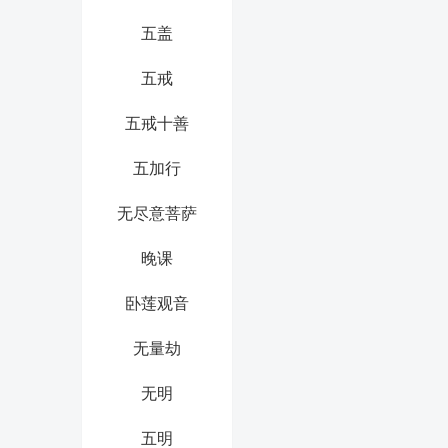
五盖
五戒
五戒十善
五加行
无尽意菩萨
晚课
卧莲观音
无量劫
无明
五明