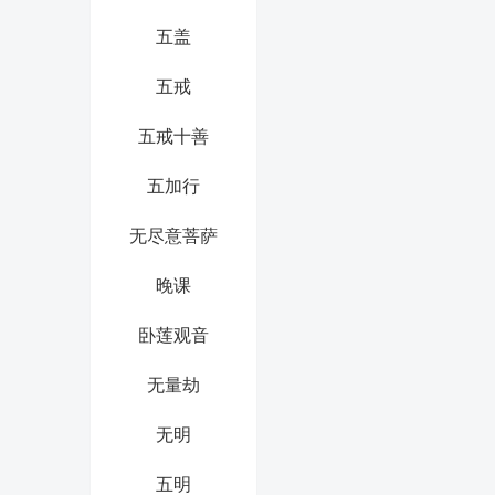
五盖
五戒
五戒十善
五加行
无尽意菩萨
晚课
卧莲观音
无量劫
无明
五明