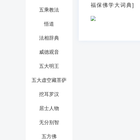
福保佛学大词典]
五乘教法
悟道
法相辞典
威德观音
五大明王
五大虚空藏菩萨
挖耳罗汉
居士人物
无分别智
五方佛