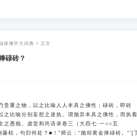
福保佛学大词典
>
正文
捧碌砖？
乃贵重之物，以之比喻人人本具之佛性；碌砖，即砖
以之比喻分别妄想之迷执。谓抛弃本具之佛性，而执
生之愚痴。虚堂和尚语录卷三（大四七·一○○五
倒藤枯，句归何处？■！”师云：“抛却黄金捧碌砖。”’[