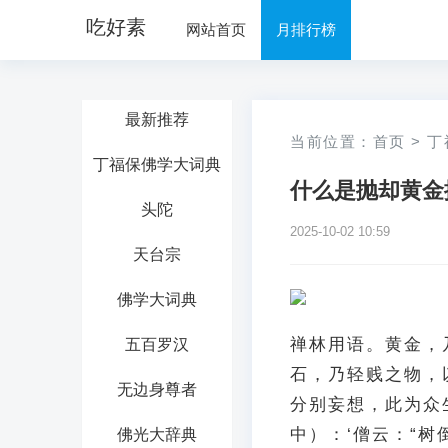
吃好素
网站首页
月排行榜
最新推荐
当前位置：
首页
>
丁
丁福保佛学大词典
什么是抛却黄金
头陀
2025-10-02 10:59
天台宗
佛学大词典
禅林用语。黄金，
五百罗汉
石，乃轻贱之物，
无边身尊者
分别妄想，此为众
中）：‘僧云：“树
佛光大辞典